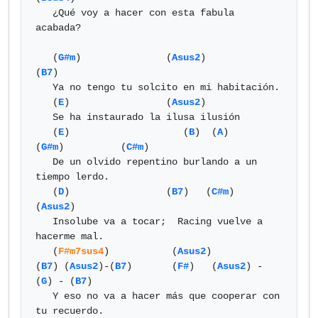
   ¿Qué voy a hacer con esta fabula 
acabada?

   (
G#m
)               (
Asus2
)             
(
B7
)

   Ya no tengo tu solcito en mi habitación.

   (
E
)                 (
Asus2
)

   Se ha instaurado la ilusa ilusión

   (
E
)                    (
B
)  (
A
)         
(
G#m
)          (
C#m
)

   De un olvido repentino burlando a un 
tiempo lerdo.

   (
D
)                 (
B7
)   (
C#m
)                    
(
Asus2
)

   Insolube va a tocar;  Racing vuelve a 
hacerme mal.

   (
F#m7sus4
)           (
Asus2
)          
(
B7
) (
Asus2
)-(
B7
)       (
F#
)   (
Asus2
) - 
(
G
) - (
B7
)

   Y eso no va a hacer más que cooperar con 
tu recuerdo.
