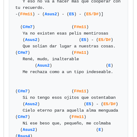
   Y eso no va a hacer más que cooperar con 
tu recuerdo.

-(
F#m11
) - (
Asus2
) - (
E5
) - (
E5/D#
)]

  (
C#m7
)               (
F#m11
)

   Ya no existen esas pelis mentirosas

   (
Asus2
)                (
E5
) - (
E5/D#
)

   Que solían dar lugar a nuestras cosas.

(
C#m7
)                 (
F#m11
)

   René, mudo, inalterable

        (
Asus2
)                      (
E
)

   Me rechaza como a un tipo indeseable.

(
C#m7
)                 (
F#m11
)

   Si no tengo esos ojitos que ostentaban

   (
Asus2
)                  (
E5
) - (
E5/D#
)

   Cielo eterno para aquella alma menguada

(
C#m7
)                (
F#m11
)

   Ni ese beso que, pequeño, me colmaba

  (
Asus2
)                        (
E
)          
(
Bsus4
)
