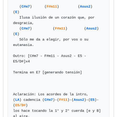
   (
C#m7
)      (
F#m11
)         (
Asus2
)              
(
E
)

   Ilusa ilusión de un corazón que, por 
desgracia,

   (
C#m7
)          (
F#m11
)        (
Asus2
)          
(
E
)

   Sólo me da a elegir, por vos o su 
eutanasia.

Outro: [C#m7 - F#m11 - Asus2 - E5 - 
E5/D#]x4

Termina en E7 [generando tensión]

Aclaración: Los acordes de la intro,

(
LA
) cadencia (
C#m7
)-(
F#11
)-(
Asus2
)-(
E5
)-
(
E5/D#
)

los hace tocando la 1° y 2° cuerda [e y B] 
al aire.
