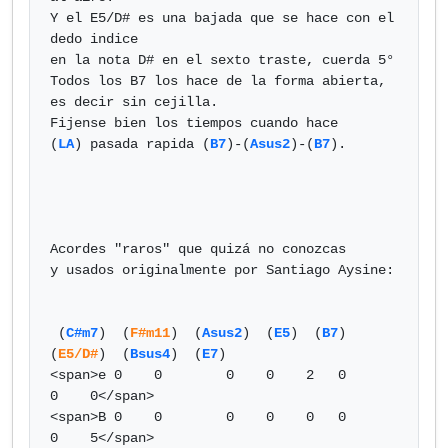
Y el E5/D# es una bajada que se hace con el 
dedo indice

en la nota D# en el sexto traste, cuerda 5°

Todos los B7 los hace de la forma abierta, 
es decir sin cejilla.

Fijense bien los tiempos cuando hace

(
LA
) pasada rapida (
B7
)-(
Asus2
)-(
B7
).

Acordes "raros" que quizá no conozcas

y usados originalmente por Santiago Aysine:

 (
C#m7
)  (
F#m11
)  (
Asus2
)  (
E5
)  (
B7
)  
(
E5/D#
)  (
Bsus4
)  (
E7
)

<span>e 0    0        0    0    2   0       
0    0</span>

<span>B 0    0        0    0    0   0       
0    5</span>
