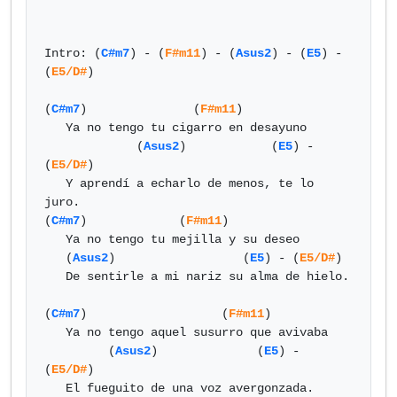
Intro: (
C#m7
) - (
F#m11
) - (
Asus2
) - (
E5
) - 
(
E5/D#
)

(
C#m7
)               (
F#m11
)

   Ya no tengo tu cigarro en desayuno

             (
Asus2
)            (
E5
) - 
(
E5/D#
)

   Y aprendí a echarlo de menos, te lo 
juro.

(
C#m7
)             (
F#m11
)

   Ya no tengo tu mejilla y su deseo

   (
Asus2
)                  (
E5
) - (
E5/D#
)

   De sentirle a mi nariz su alma de hielo.

(
C#m7
)                   (
F#m11
)

   Ya no tengo aquel susurro que avivaba

         (
Asus2
)              (
E5
) - 
(
E5/D#
)

   El fueguito de una voz avergonzada.
