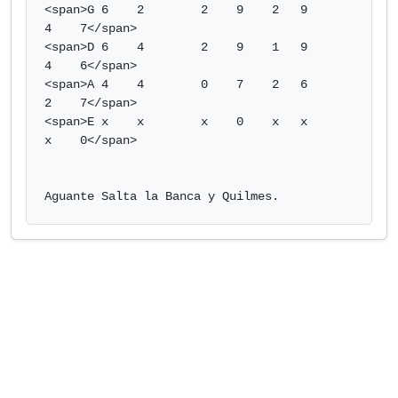
<span>G 6    2        2    9    2   9       
4    7</span>

<span>D 6    4        2    9    1   9       
4    6</span>

<span>A 4    4        0    7    2   6       
2    7</span>

<span>E x    x        x    0    x   x       
x    0</span>

Aguante Salta la Banca y Quilmes.            