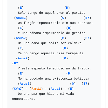
   (
E
)                     (
D
)

   Sólo tengo de aquel tren al paraíso

 (
Asus2
)                 (
G
)         (
B7
)

   Un furgón impenetrable sin sus puertas.

   (
E
)                      (
D
)

   Y una sábana impermeable de granizo

 (
Asus2
)                 (
G
)         (
B7
)

   De una cama que solía ser caldera

   (
E
)                    (
D
)

   Ya no tengo aquella risa terapeuta

  (
Asus2
)                 (
G
)            
(
B7
)

   Y este espanto tenebroso no da tregua.

   (
E
)                      (
D
)

   Me ha quedado una existencia belicosa

   (
Asus2
)                    (
G
)   (
B7
)        
(
C#m7
) - (
F#m11
) - (
Asus2
) - (
E
)

   De una paz que hizo a mi vida  
encantadora.
