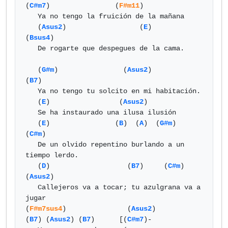
(
C#m7
)                (
F#m11
)

   Ya no tengo la fruición de la mañana

   (
Asus2
)                  (
E
)           
(
Bsus4
)

   De rogarte que despegues de la cama.

   (
G#m
)                (
Asus2
)              
(
B7
)

   Ya no tengo tu solcito en mi habitación.

   (
E
)                 (
Asus2
)

   Se ha instaurado una ilusa ilusión

   (
E
)                (
B
)  (
A
)  (
G#m
)                 
(
C#m
)

   De un olvido repentino burlando a un 
tiempo lerdo.

   (
D
)                   (
B7
)     (
C#m
)              
(
Asus2
)

   Callejeros va a tocar; tu azulgrana va a 
jugar

(
F#m7sus4
)               (
Asus2
)         
(
B7
) (
Asus2
) (
B7
)      [(
C#m7
)-
