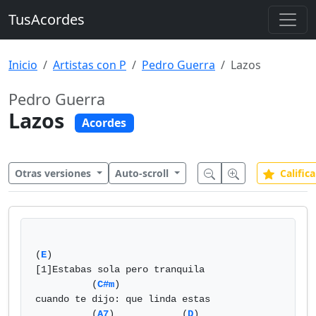
TusAcordes
Inicio
Artistas con P
Pedro Guerra
Lazos
Pedro Guerra
Lazos
Acordes
Otras versiones
Auto-scroll
Califica
(
E
)

[1]Estabas sola pero tranquila

          (
C#m
)

cuando te dijo: que linda estas

          (
A7
)            (
D
)
