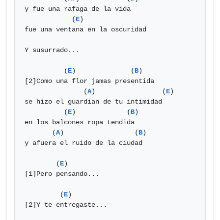
y fue una rafaga de la vida

            (
E
)

fue una ventana en la oscuridad

Y susurrado...

          (
E
)              (
B
)

[2]Como una flor jamas presentida

               (
A
)                 (
E
)

se hizo el guardian de tu intimidad

          (
E
)             (
B
)

en los balcones ropa tendida

       (
A
)                  (
B
)

y afuera el ruido de la ciudad

        (
E
)

[1]Pero pensando...

         (
E
)

[2]Y te entregaste...
