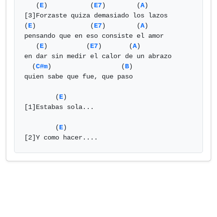
   (
E
)           (
E7
)        (
A
)

[3]Forzaste quiza demasiado los lazos

(
E
)              (
E7
)        (
A
)

pensando que en eso consiste el amor

   (
E
)          (
E7
)       (
A
)

en dar sin medir el calor de un abrazo

  (
C#m
)                  (
B
)

quien sabe que fue, que paso

        (
E
)

[1]Estabas sola...

        (
E
)

[2]Y como hacer....            