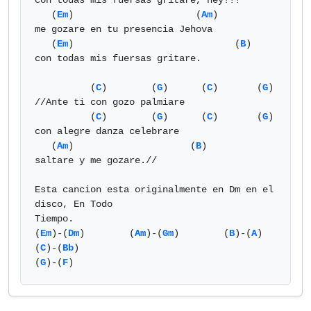
con todas mis fuersas gritare, hey!!!

   (
Em
)                      (
Am
)

me gozare en tu presencia Jehova

   (
Em
)                             (
B
)

con todas mis fuersas gritare.

          (
C
)        (
G
)      (
C
)       (
G
)

//Ante ti con gozo palmiare

          (
C
)        (
G
)      (
C
)       (
G
)

con alegre danza celebrare

   (
Am
)                     (
B
)

saltare y me gozare.//

Esta cancion esta originalmente en Dm en el 
disco, En Todo

Tiempo.

(
Em
)-(
Dm
)        (
Am
)-(
Gm
)        (
B
)-(
A
)      
(
C
)-(
Bb
)

(
G
)-(
F
)            