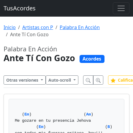
TusAcordes
Inicio
Artistas con P
Palabra En Acción
Ante Tí Con Gozo
Palabra En Acción
Ante Tí Con Gozo
Acordes
Otras versiones
Auto-scroll
Califica
   (
Em
)                      (
Am
)

Me gozare en tu presencia Jehova

         (
Em
)                         (
B
)
