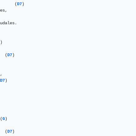
       (
D7
)

es,

udales.

)

  (
D7
)   

,

D7
)

(
G
)

  (
D7
)
