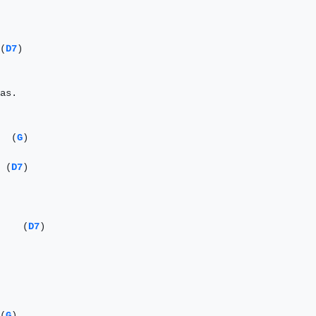
(
D7
)

as.

  (
G
)

 (
D7
)

    (
D7
)

(
G
)
