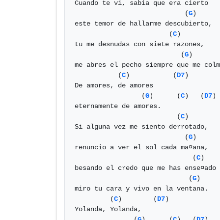
Cuando te vi, sabia que era cierto

                            (
G
)

este temor de hallarme descubierto,

                        (
C
)          
tu me desnudas con siete razones,

                           (
G
)

me abres el pecho siempre que me colm
           (
C
)           (
D7
)

De amores, de amores

                 (
G
)      (
C
)   (
D7
) 
eternamente de amores.

                          (
C
)        
Si alguna vez me siento derrotado, 

                            (
G
)

renuncio a ver el sol cada ma¤ana,

                              (
C
)    
besando el credo que me has ense¤ado

                             (
G
)

miro tu cara y vivo en la ventana.

         (
C
)        (
D7
)

Yolanda, Yolanda,

               (
G
)      (
C
)   (
D7
)   