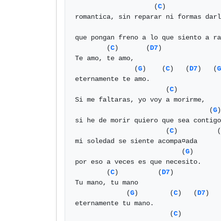
                    (
C
)             
romantica, sin reparar ni formas darl
que pongan freno a lo que siento a ra
        (
C
)       (
D7
)

Te amo, te amo,

               (
G
)    (
C
)   (
D7
)   (
G
eternamente te amo.

                       (
C
)           
Si me faltaras, yo voy a morirme,

                                  (
G
)

si he de morir quiero que sea contigo
                       (
C
)          (
mi soledad se siente acompa¤ada

                           (
G
)

por eso a veces es que necesito.

        (
C
)          (
D7
)

Tu mano, tu mano

             (
G
)        (
C
)   (
D7
)   
eternamente tu mano.

                        (
C
)          