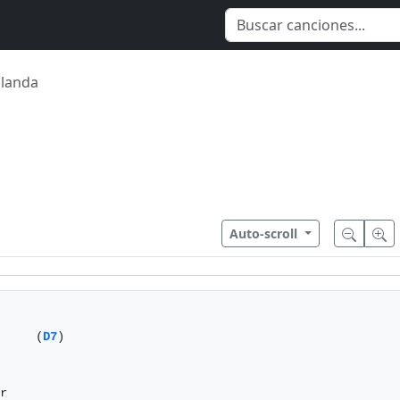
olanda
Auto-scroll
     (
D7
)

 

r
