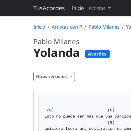
TusAcordes
Inicio
Artistas
Inicio
Artistas con P
Pablo Milanes
Y
Pablo Milanes
Yolanda
Acordes
Otras versiones
 (
G
)                       (
C
)       
Esto no puede ser mas que una cancion
                           (
G
)

quisiera fuera una declaracion de amo