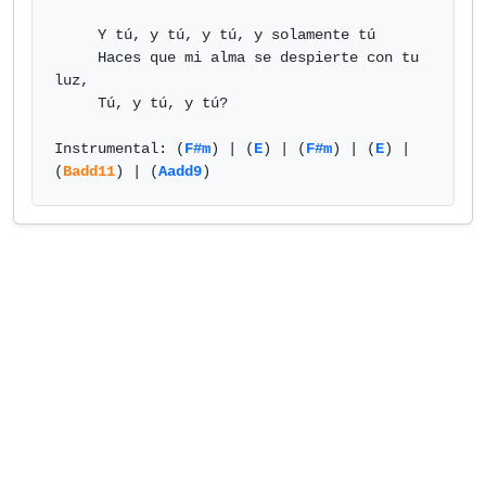
     Y tú, y tú, y tú, y solamente tú

     Haces que mi alma se despierte con tu 
luz,

     Tú, y tú, y tú?

Instrumental: (
F#m
) | (
E
) | (
F#m
) | (
E
) | 
(
Badd11
) | (
Aadd9
)            