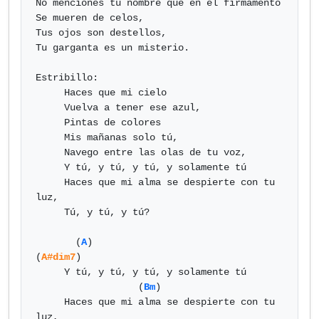
No menciones tu nombre que en el firmamento

Se mueren de celos,

Tus ojos son destellos,

Tu garganta es un misterio.

Estribillo:

     Haces que mi cielo

     Vuelva a tener ese azul,

     Pintas de colores

     Mis mañanas solo tú,

     Navego entre las olas de tu voz,

     Y tú, y tú, y tú, y solamente tú

     Haces que mi alma se despierte con tu 
luz,

     Tú, y tú, y tú?

       (
A
)                           
(
A#dim7
)

     Y tú, y tú, y tú, y solamente tú

                  (
Bm
)

     Haces que mi alma se despierte con tu 
luz,
