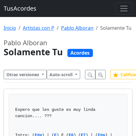
TusAcordes
Inicio
Artistas con P
Pablo Alboran
Solamente Tu
Pablo Alboran
Solamente Tu
Acordes
Otras versiones
Auto-scroll
Califica
Espero que les guste es muy linda 
cancion.... ???

Intro: (
F#m
) | (
E
) E (
E6
) (
E7
) | (
F#m
) | 