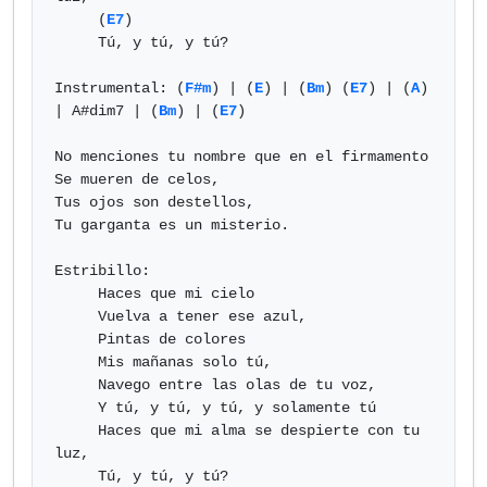
     (
E7
)

     Tú, y tú, y tú?

Instrumental: (
F#m
) | (
E
) | (
Bm
) (
E7
) | (
A
) 
| A#dim7 | (
Bm
) | (
E7
)

No menciones tu nombre que en el firmamento

Se mueren de celos,

Tus ojos son destellos,

Tu garganta es un misterio.

Estribillo:

     Haces que mi cielo

     Vuelva a tener ese azul,

     Pintas de colores

     Mis mañanas solo tú,

     Navego entre las olas de tu voz,

     Y tú, y tú, y tú, y solamente tú

     Haces que mi alma se despierte con tu 
luz,

     Tú, y tú, y tú?
