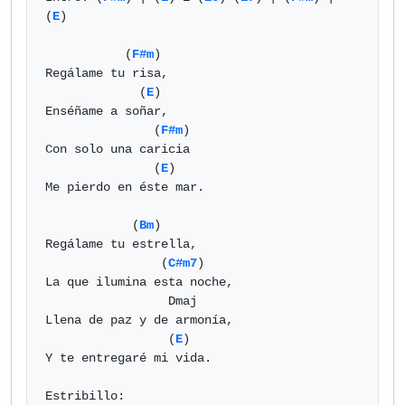
(
E
)

           (
F#m
)

Regálame tu risa,

             (
E
)

Enséñame a soñar,

               (
F#m
)

Con solo una caricia

               (
E
)

Me pierdo en éste mar.

            (
Bm
)

Regálame tu estrella,

                (
C#m7
)

La que ilumina esta noche,

                 Dmaj

Llena de paz y de armonía,

                 (
E
)

Y te entregaré mi vida.

Estribillo:
