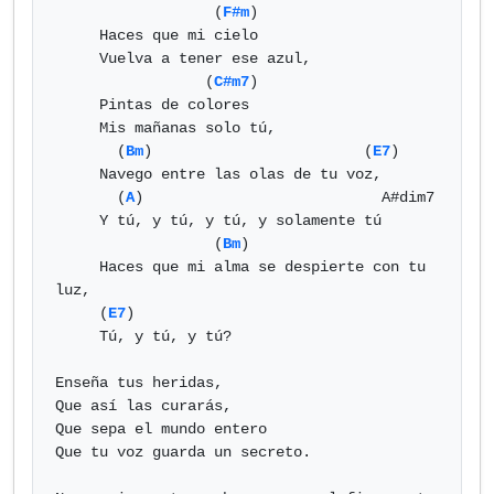
                  (
F#m
)

     Haces que mi cielo

     Vuelva a tener ese azul,

                 (
C#m7
)

     Pintas de colores

     Mis mañanas solo tú,

       (
Bm
)                        (
E7
)

     Navego entre las olas de tu voz,

       (
A
)                           A#dim7

     Y tú, y tú, y tú, y solamente tú

                  (
Bm
)

     Haces que mi alma se despierte con tu 
luz,

     (
E7
)

     Tú, y tú, y tú?

Enseña tus heridas,

Que así las curarás,

Que sepa el mundo entero

Que tu voz guarda un secreto.
