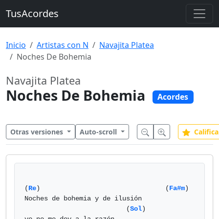
TusAcordes
Inicio
Artistas con N
Navajita Platea
Noches De Bohemia
Navajita Platea
Noches De Bohemia
Acordes
Otras versiones
Auto-scroll
Califica
(
Re
)                                (
Fa#m
)

Noches de bohemia y de ilusión

                          (
Sol
) 
