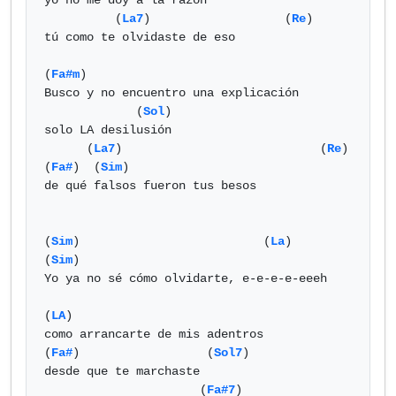
yo no me doy a la razón

          (
La7
)                   (
Re
)

tú como te olvidaste de eso

(
Fa#m
)

Busco y no encuentro una explicación

             (
Sol
) 

solo LA desilusión

      (
La7
)                            (
Re
)      
(
Fa#
)  (
Sim
) 

de qué falsos fueron tus besos

(
Sim
)                          (
La
)                   
(
Sim
)

Yo ya no sé cómo olvidarte, e-e-e-e-eeeh

(
LA
) 

como arrancarte de mis adentros

(
Fa#
)                  (
Sol7
)

desde que te marchaste 

                      (
Fa#7
)
