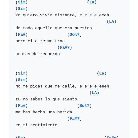
(
Sim
)                        (
La
)               
(
Sim
)      

Yo quiero vivir distante, e e e e eeeh

                                     (
LA
) 

de todo aquello que era nuestro

(
Fa#
)                (
Sol7
)

pero el aire me trae

                 (
Fa#7
)

aromas de recuerdo

(
Sim
)                            (
La
)               
(
Sim
)      

No me pidas que me calle, e e e e eeeh

                              (
LA
) 

tu no sabes lo que siento

(
Fa#
)                    (
Sol7
)

me has hecho una herida

                     (
Fa#7
)

en mi sentimiento
