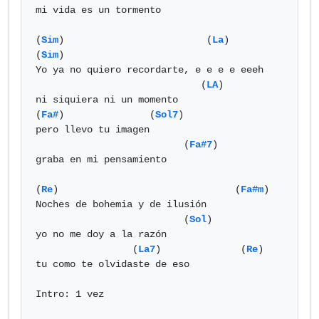
mi vida es un tormento

(
Sim
)                         (
La
)                   
(
Sim
)

Yo ya no quiero recordarte, e e e e eeeh

                             (
LA
) 

ni siquiera ni un momento

(
Fa#
)               (
Sol7
)

pero llevo tu imagen

                          (
Fa#7
)

graba en mi pensamiento

(
Re
)                               (
Fa#m
)

Noches de bohemia y de ilusión

                          (
Sol
) 

yo no me doy a la razón

                 (
La7
)              (
Re
)

tu como te olvidaste de eso

Intro: 1 vez
