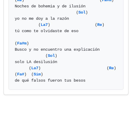
(
Re
)                                (
Fa#m
)

Noches de bohemia y de ilusión

                          (
Sol
) 

yo no me doy a la razón

          (
La7
)                   (
Re
)

tú como te olvidaste de eso

(
Fa#m
)

Busco y no encuentro una explicación

             (
Sol
) 

solo LA desilusión

      (
La7
)                            (
Re
)      
(
Fa#
)  (
Sim
) 

de qué falsos fueron tus besos            