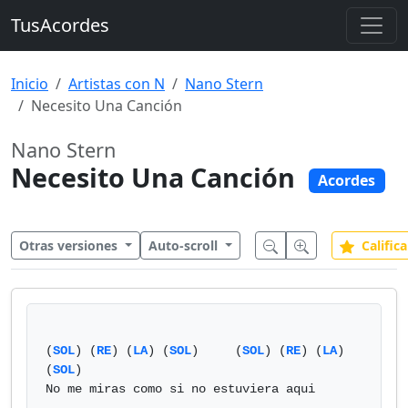
TusAcordes
Inicio
Artistas con N
Nano Stern
Necesito Una Canción
Nano Stern
Necesito Una Canción
Acordes
Otras versiones
Auto-scroll
Califica
(
SOL
) (
RE
) (
LA
) (
SOL
)     (
SOL
) (
RE
) (
LA
) 
(
SOL
)

No me miras como si no estuviera aqui
