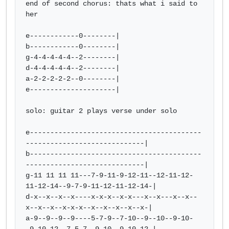
end of second chorus: thats what i said to 
her

e------------0--------|

b------------0--------|

g-4-4-4-4-4--2--------|

d-4-4-4-4-4--2--------|

a-2-2-2-2-2--0--------|

e---------------------|

solo: guitar 2 plays verse under solo

e------------------------------------------
-----------------------------|

b------------------------------------------
-----------------------------|

g-11 11 11 11---7-9-11-9-12-11--12-11-12-
11-12-14--9-7-9-11-12-11-12-14-|

d-x--x--x--x----x-x-x--x-x---x--x---x--x--
x--x--x--x-x-x--x--x--x--x--x-|

a-9--9--9--9----5-7-9--7-10--9--10--9-10-