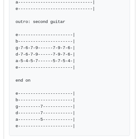
a------------------------------|

e------------------------------|

outro: second guitar

e----------------------|

b----------------------|

g-7-6-7-9------7-9-7-6-|

d-7-6-7-9------7-9-7-6-|

a-5-4-5-7------5-7-5-4-|

e----------------------|

end on

e----------------------|

b----------------------|

g---------7------------|

d---------7------------|

a---------5------------|

e----------------------|            