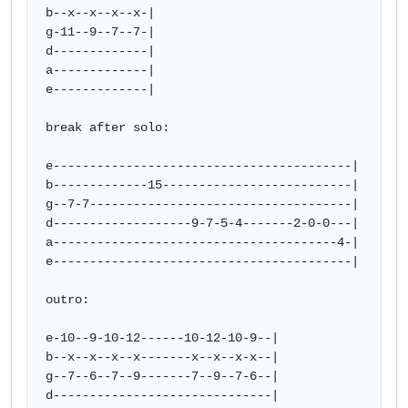
b--x--x--x--x-|

g-11--9--7--7-|

d-------------|

a-------------|

e-------------|

break after solo:

e-----------------------------------------|

b-------------15--------------------------|

g--7-7------------------------------------|

d-------------------9-7-5-4-------2-0-0---|

a---------------------------------------4-|

e-----------------------------------------|

outro:

e-10--9-10-12------10-12-10-9--|

b--x--x--x--x-------x--x--x-x--|

g--7--6--7--9-------7--9--7-6--|

d------------------------------|
