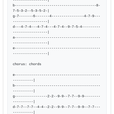
-----------------|

b----------------------------------------8-
7-5-3-2--5-3-5-2-|

g-7-------6-------4----------------4-7-9---
-----------------|

d---4-7-4---4-7-4---4-7-4--9-7-5-4---------
-----------------|

a------------------------------------------
-----------------|

e------------------------------------------
-----------------|

chorus: chords

e------------------------------------------
----------|

b------------------------------------------
----------|

g----------------2-2--9-9--7-7--9-9--------
----------|

d-7-7--7-7--4-4--2-2--9-9--7-7--9-9--7-7---
----------|
