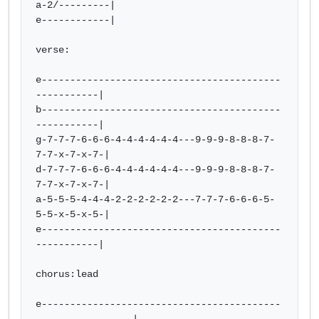
a-2/---------|

e------------|

verse:

e------------------------------------------
-----------|

b------------------------------------------
-----------|

g-7-7-7-6-6-6-4-4-4-4-4-4---9-9-9-8-8-8-7-
7-7-x-7-x-7-|

d-7-7-7-6-6-6-4-4-4-4-4-4---9-9-9-8-8-8-7-
7-7-x-7-x-7-|

a-5-5-5-4-4-4-2-2-2-2-2-2---7-7-7-6-6-6-5-
5-5-x-5-x-5-|

e------------------------------------------
-----------|

chorus:lead

e------------------------------------------