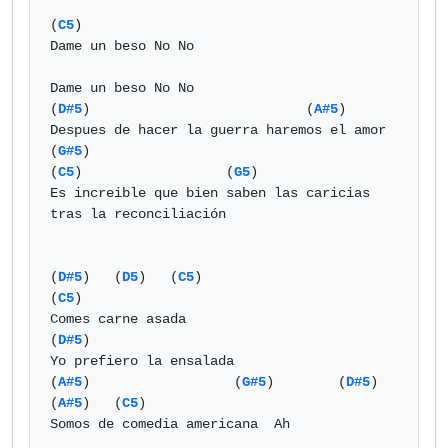
(
C5
)

Dame un beso No No

Dame un beso No No

(
D#5
)                           (
A#5
)

Despues de hacer la guerra haremos el amor

(
G#5
)                                    
(
C5
)                  (
G5
)

Es increible que bien saben las caricias 
tras la reconciliación

(
D#5
)   (
D5
)   (
C5
)

(
C5
)

Comes carne asada

(
D#5
)

Yo prefiero la ensalada

(
A#5
)                  (
G#5
)        (
D#5
)    
(
A#5
)   (
C5
)

Somos de comedia americana  Ah
