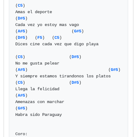
(
C5
)

Amas el deporte 

(
D#5
)

Cada vez yo estoy mas vago

(
A#5
)                  (
G#5
)               
(
D#5
)   (
F5
)   (
C5
)

Dices cine cada vez que digo playa

(
C5
)                  (
D#5
)

No me gusta pelear

(
A#5
)                                 (
G#5
)

Y siempre estamos tirandonos los platos

(
C5
)                  (
D#5
)

Llega la felicidad

(
A#5
)

Amenazas con marchar

(
G#5
)

Habra sido Paraguay

Coro:
