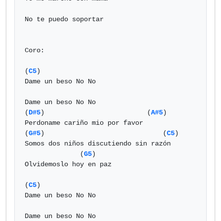
No te puedo soportar

Coro:

(
C5
)

Dame un beso No No

Dame un beso No No

(
D#5
)                          (
A#5
)

Perdoname cariño mio por favor

(
G#5
)                              (
C5
)

Somos dos niños discutiendo sin razón

              (
G5
)

Olvidemoslo hoy en paz

(
C5
)

Dame un beso No No

Dame un beso No No
