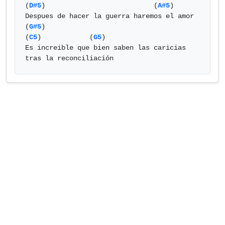
(
D#5
)                           (
A#5
)

Despues de hacer la guerra haremos el amor

(
G#5
)                                    
(
C5
)            (
G5
)

Es increible que bien saben las caricias 
tras la reconciliación            