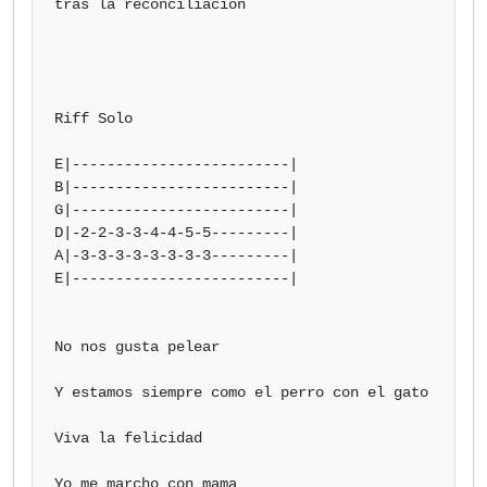
tras la reconciliación

Riff Solo

E|-------------------------|

B|-------------------------|

G|-------------------------|

D|-2-2-3-3-4-4-5-5---------|

A|-3-3-3-3-3-3-3-3---------|

E|-------------------------|

No nos gusta pelear

Y estamos siempre como el perro con el gato

Viva la felicidad

Yo me marcho con mama
