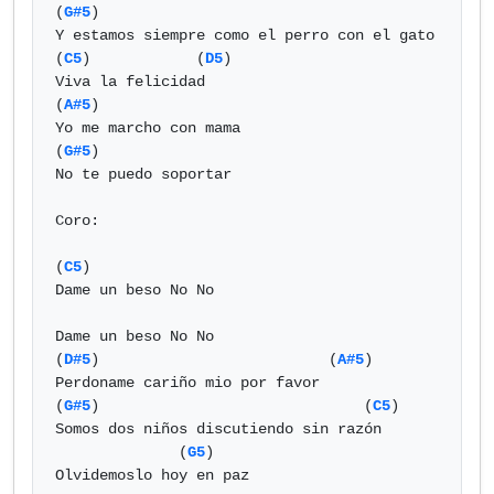
(
G#5
)

Y estamos siempre como el perro con el gato

(
C5
)            (
D5
)

Viva la felicidad

(
A#5
)

Yo me marcho con mama

(
G#5
)

No te puedo soportar

Coro:

(
C5
)

Dame un beso No No

Dame un beso No No

(
D#5
)                          (
A#5
)

Perdoname cariño mio por favor

(
G#5
)                              (
C5
)

Somos dos niños discutiendo sin razón

              (
G5
)

Olvidemoslo hoy en paz
