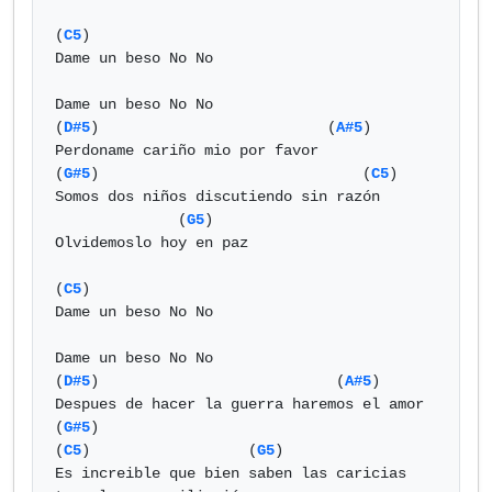
(
C5
)

Dame un beso No No

Dame un beso No No

(
D#5
)                          (
A#5
)

Perdoname cariño mio por favor

(
G#5
)                              (
C5
)

Somos dos niños discutiendo sin razón

              (
G5
)

Olvidemoslo hoy en paz

(
C5
)

Dame un beso No No

Dame un beso No No

(
D#5
)                           (
A#5
)

Despues de hacer la guerra haremos el amor

(
G#5
)                                    
(
C5
)                  (
G5
)

Es increible que bien saben las caricias 