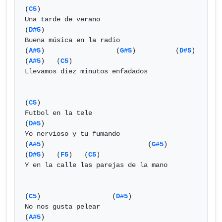
(
C5
)

Una tarde de verano

(
D#5
)

Buena música en la radio

(
A#5
)                  (
G#5
)          (
D#5
)   
(
A#5
)   (
C5
)

Llevamos diez minutos enfadados

(
C5
)

Futbol en la tele

(
D#5
)

Yo nervioso y tu fumando

(
A#5
)                          (
G#5
)        
(
D#5
)   (
F5
)   (
C5
)

Y en la calle las parejas de la mano

(
C5
)                  (
D#5
)

No nos gusta pelear

(
A#5
)                                    