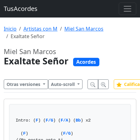
TusAcordes
Inicio
Artistas con M
Miel San Marcos
Exaltate Señor
Miel San Marcos
Exaltate Señor
Acordes
Otras versiones
Auto-scroll
Califica
Intro: (
F
) (
F/G
) (
F/A
) (
Bb
) x2

  (
F
)             (
F/G
)
