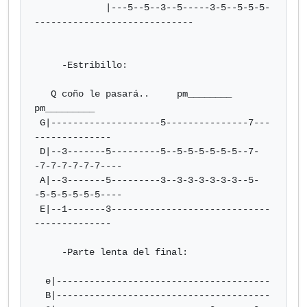
             |---5--5--3--5-----3-5--5-5-5-
-----------------------------

     -Estribillo:

   Q coño le pasará..     pm________      
pm_________

 G|--------------------5---------------7---
--------------

 D|--3-------5---------5--5-5-5-5-5-5--7-
-7-7-7-7-7-7----

 A|--3-------5---------3--3-3-3-3-3-3--5-
-5-5-5-5-5-5----

 E|--1-------3-----------------------------
--------------

     -Parte lenta del final:

  e|---------------------------------------

  B|---------------------------------------
