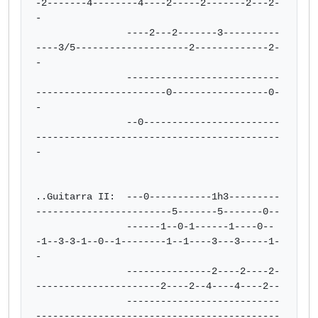
-2-------4--------4----2-----2-------2---2-
-

                ----2---2-------3----------
----3/5--------------------2-------------2-
-

                ---------------------------
-----------------------0-----------------0-
-

                --0------------------------
-------------------------------------------
-

..Guitarra II:  ---0-----------1h3---------
------------------------5-------5-------0--

                ------1--0-1------1----0--
-1--3-3-1--0--1--------1--1----3---3-----1-
-

                ---------------2----2----2-
----------------------2----2--4----4----2--

                ---------------------------
-------------------------------------------
