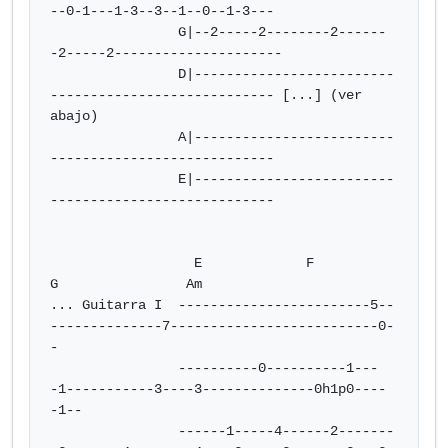
--0-1---1-3--3--1--0--1-3---

                G|--2-----2--------2------
-2-----2---------------------

                D|-------------------------
---------------------------- [...] (ver 
abajo)

                A|-------------------------
----------------------------

                E|-------------------------
----------------------------

                  E             F                
G                Am

... Guitarra I  ------------------------5--
--------------7--------------------------0-
-

                ----------0----------1---
-1-----------3----3--------------0h1p0----
-1--

                ------1-----4------2-------