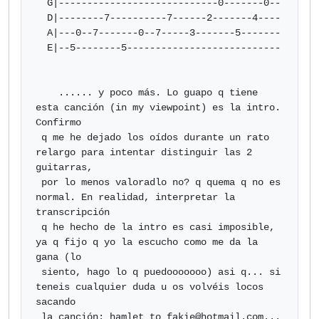
  G|----------------------------0-------0--

  D|--------7----------7------2-------4----

  A|---0--7-------0--7-----3-------5-------

  E|--5--------5---------------------------

    ...... y poco más. Lo guapo q tiene 
esta canción (in my viewpoint) es la intro. 
Confirmo

 q me he dejado los oídos durante un rato 
relargo para intentar distinguir las 2 
guitarras,

 por lo menos valoradlo no? q quema q no es 
normal. En realidad, interpretar la 
transcripción

 q he hecho de la intro es casi imposible, 
ya q fijo q yo la escucho como me da la 
gana (lo

 siento, hago lo q puedooooooo) asi q... si 
teneis cualquier duda u os volvéis locos 
sacando

 la canción: 
hamlet_to_fakie@hotmail.com
...
