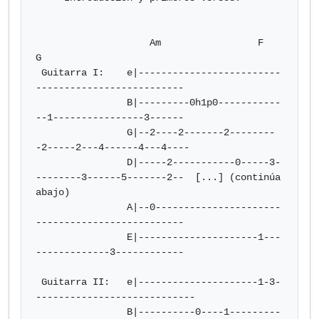
                    Am                 F                
G

 Guitarra I:    e|-------------------------
--------------------------

                B|---------0h1p0-----------
--1----------------3------

                G|--2----2-------2--------
-2-----2---4------4---4----

                D|-----2-----------0-----3-
--------3------5-------2--  [...] (continúa 
abajo)

                A|--0----------------------
--------------------------

                E|---------------------1---
-------------3------------

 Guitarra II:   e|---------------------1-3-
----------------------------

                B|----------0----1---------