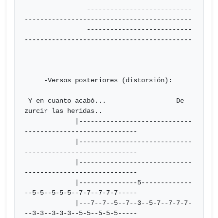
                ---------------------------
-------------------------------------------

                ---------------------------
-------------------------------------------

     -Versos posteriores (distorsión):

 Y en cuanto acabó...                  De 
zurcir las heridas..

             |-----------------------------
-----------------------------

             |-----------------------------
-----------------------------

             |-----------------------------
-----------------------------

             |---------------5-------------
--5-5--5-5-5--7-7--7-7-7-----

             |---7--7--5--7--3--5-7--7-7-7-
--3-3--3-3-3--5-5--5-5-5-----
