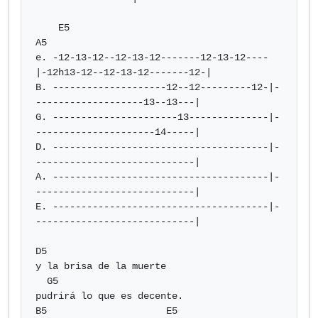
    E5                                     
A5

e. -12-13-12--12-13-12-------12-13-12----
|-12h13-12--12-13-12-------12-|

B. --------------------12--12---------12-|-
-------------------13--13---|

G. ----------------------13--------------|-
---------------------14-----|

D. --------------------------------------|-
----------------------------|

A. --------------------------------------|-
----------------------------|

E. --------------------------------------|-
----------------------------|

D5

y la brisa de la muerte

  G5

pudrirá lo que es decente.

B5                     E5
