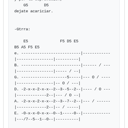
    G5       D5

dejate acariciar.

-Gtrra:

    E5              F5 D5 E5                  
B5 A5 F5 E5

e. --------------------------|------------
|----------------|----------|

B. --------------------------|------ / ---
|----------------|----- / --|

G. --------------------5-----|--- O / ----
|----------------|-- O / ---|

D. -2-x-x-2-x-x--2--3--5--2--|---- / O ---
|-------------2--|--- / O --|

A. -2-x-x-2-x-x--2--3--7--2--|--- / ------
|-------------2--|-- / -----|

E. -0-x-x-0-x-x--0--1-----0--|------------
|---/7--5--1--0--|----------|
