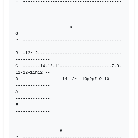
E. ----------------------------------------
------------------------------

                      D                       
G

e. ----------------------------------------
--------------

B. -13/12----------------------------------
--------------

G. -------14-12-11---------------------7-9-
11-12-11h12~--

D. ----------------14-12~--10p9p7-9-10-----
--------------

A. ----------------------------------------
--------------

E. ----------------------------------------
--------------

                  B

e. ----------------------------------------