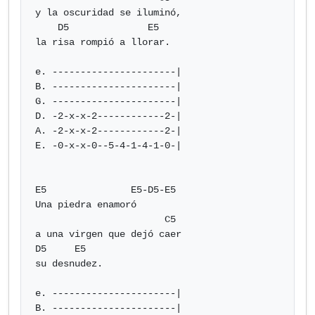
y la oscuridad se iluminó,

    D5              E5

la risa rompió a llorar.

e. ----------------------|

B. ----------------------|

G. ----------------------|

D. -2-x-x-2------------2-|

A. -2-x-x-2------------2-|

E. -0-x-x-0--5-4-1-4-1-0-|

E5               E5-D5-E5

Una piedra enamoró

                       C5

a una virgen que dejó caer

D5     E5

su desnudez.

e. ----------------------|

B. ----------------------|
