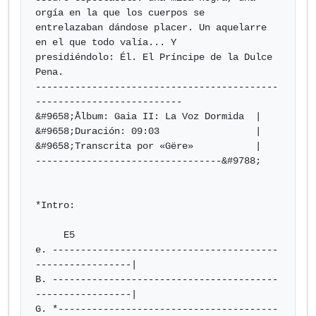
orgía en la que los cuerpos se

entrelazaban dándose placer. Un aquelarre 
en el que todo valía... Y

presidiéndolo: Él. El Príncipe de la Dulce 
Pena.

-------------------------------------------
--------------------------

&#9658;Ålbum: Gaia II: La Voz Dormida  |

&#9658;Duración: 09:03                 |

&#9658;Transcrita por «Gëre»           |

---------------------------------&#9788;

*Intro:

     E5

e. ----------------------------------------
-----------------|

B. ----------------------------------------
-----------------|

G. *---------------------------------------