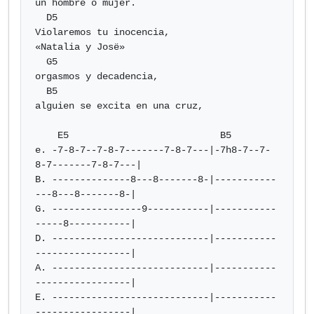
un hombre o mujer.

  D5

Violaremos tu inocencia,                  
«Natalia y Josë»

  G5

orgasmos y decadencia,

  B5

alguien se excita en una cruz,

    E5                           B5

e. -7-8-7--7-8-7-------7-8-7---|-7h8-7--7-
8-7-------7-8-7---|

B. --------------8---8-------8-|-----------
---8---8-------8-|

G. ----------------9-----------|-----------
-----8-----------|

D. ----------------------------|-----------
-----------------|

A. ----------------------------|-----------
-----------------|

E. ----------------------------|-----------
-----------------|
