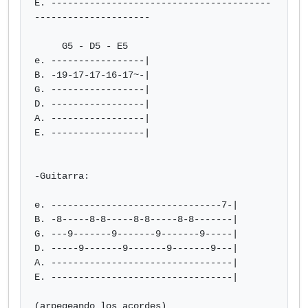
E. ----------------------------------------
---------------------

     G5 - D5 - E5

e. -----------------|

B. -19-17-17-16-17~-|

G. -----------------|

D. -----------------|

A. -----------------|

E. -----------------|

-Guitarra:

e. -------------------------------7-|

B. -8-----8-8-----8-8-----8-8-------|

G. ---9-------9-------9-------9-----|

D. -----9-------9-------9-------9---|

A. ---------------------------------|

E. ---------------------------------|

(arpegeando los acordes)
