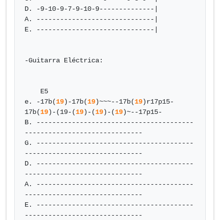
D. -9-10-9-7-9-10-9--------------|

A. ------------------------------|

E. ------------------------------|

-Guitarra Eléctrica:

    E5

e. -17b(
19
)-17b(
19
)~~~--17b(
19
)r17p15-
17b(
19
)-(19-(
19
)-(
19
)-(
19
)~--17p15-

B. ----------------------------------------
------------------------------

G. ----------------------------------------
------------------------------

D. ----------------------------------------
------------------------------

A. ----------------------------------------
------------------------------

E. ----------------------------------------
------------------------------
