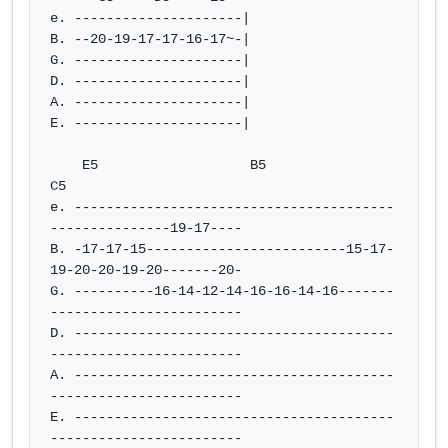
e. ---------------------|

B. --20-19-17-17-16-17~-|

G. ---------------------|

D. ---------------------|

A. ---------------------|

E. ---------------------|

    E5                   B5                   
C5

e. ----------------------------------------
---------------19-17----

B. -17-17-15-------------------------15-17-
19-20-20-19-20-------20-

G. ----------16-14-12-14-16-16-14-16-------
------------------------

D. ----------------------------------------
------------------------

A. ----------------------------------------
------------------------

E. ----------------------------------------
------------------------
