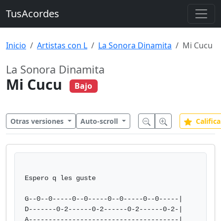
TusAcordes
Inicio
Artistas con L
La Sonora Dinamita
Mi Cucu
La Sonora Dinamita
Mi Cucu
Bajo
Otras versiones
Auto-scroll
Califica
Espero q les guste

G--0--0-----0--0-----0--0-----0--0-----|

D-------0-2------0-2------0-2------0-2-|

A--------------------------------------|
