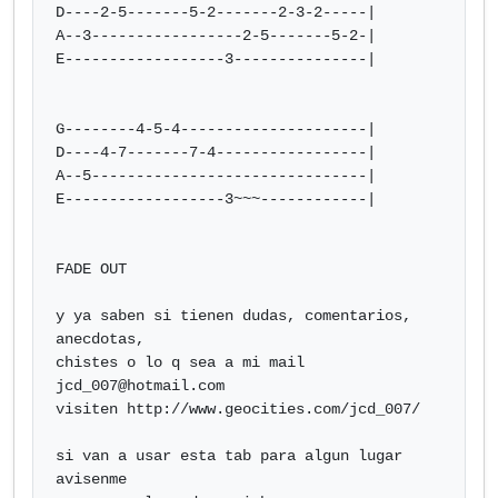
D----2-5-------5-2-------2-3-2-----|

A--3-----------------2-5-------5-2-|

E------------------3---------------|

G--------4-5-4---------------------|

D----4-7-------7-4-----------------|

A--5-------------------------------|

E------------------3~~~------------|

FADE OUT

y ya saben si tienen dudas, comentarios, 
anecdotas,

chistes o lo q sea a mi mail 
jcd_007@hotmail.com
visiten http://www.geocities.com/jcd_007/

si van a usar esta tab para algun lugar 
avisenme
