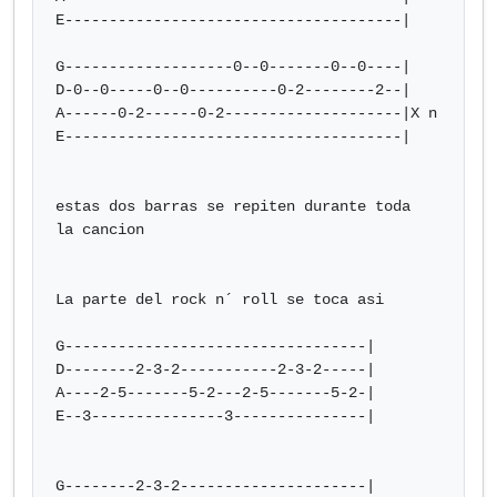
E--------------------------------------|

G-------------------0--0-------0--0----|

D-0--0-----0--0----------0-2--------2--|

A------0-2------0-2--------------------|X n

E--------------------------------------|

estas dos barras se repiten durante toda

la cancion

La parte del rock n´ roll se toca asi

G----------------------------------|

D--------2-3-2-----------2-3-2-----|

A----2-5-------5-2---2-5-------5-2-|

E--3---------------3---------------|

G--------2-3-2---------------------|
