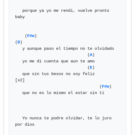
   porque ya yo me rendi, vuelve pronto 
baby

    (
F#m
)                                
(
D
)

   y aunque paso el tiempo no te olvidado

                              (
A
)

   yo me di cuenta que aun te amo

                              (
E
)

   que sin tus besos no soy feliz               
[x2]

                                   (
F#m
)

   que no es lo mismo el estar sin ti

   Yo nunca te podre olvidar, te lo juro 
por dios
