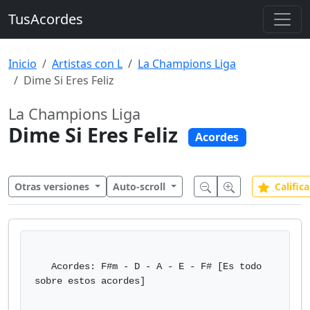
TusAcordes
Inicio
Artistas con L
La Champions Liga
Dime Si Eres Feliz
La Champions Liga
Dime Si Eres Feliz
Acordes
Otras versiones
Auto-scroll
Califica
   Acordes: F#m - D - A - E - F# [Es todo 
sobre estos acordes]
