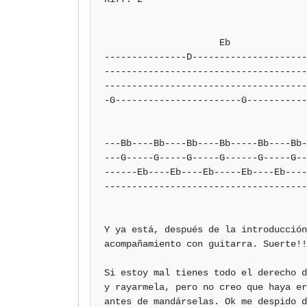
                                        F         
                     Eb                       Eb          

---------------D---------------------
-------------------------------------
-------------------------------------
-G-----------------------G-----------
---Bb----Bb----Bb----Bb-----Bb----Bb-
---G-----G-----G-----G------G-----G--
------Eb----Eb----Eb-----Eb----Eb----
-------------------------------------
Y ya está, después de la introducción
acompañamiento con guitarra. Suerte!!
Si estoy mal tienes todo el derecho d
y rayarmela, pero no creo que haya er
antes de mandárselas. Ok me despido d