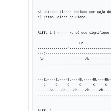
Si ustedes tienen teclado con caja de
el ritmo Balada de Piano.

Riff. 1 ( <---- No sé que signifique 
                     Eb                       Eb  

---------------D---------------------
---C---------------------------------
-Ab---------------------Ab-----------
-------------------------------------
---Eb----Eb----Eb----Eb-----Eb----Eb-
---C-----C-----C-----C------C-----C--
------Ab----Ab----Ab----Ab-----Ab----
-------------------------------------
Riff. 2 
