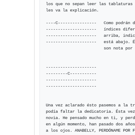
los que no sepan leer las tablaturas 
les va la explicación.

----C----------------   Como podrán d
---------------------   índices difer
---------------------   arriba, indic
---------------------   está abajo. É
                        son nota por nota y no con acordes.

---------------------

---------C-----------

---------------------

---------------------           

Una vez aclarado ésto pasemos a la tr
podía faltar la dedicatoria. Ésta vez
novia. He pensado mucho en ti, y perd
en algún momento, han pasado dos años
a los ojos. ANABELLY, PERDÓNAME POR F