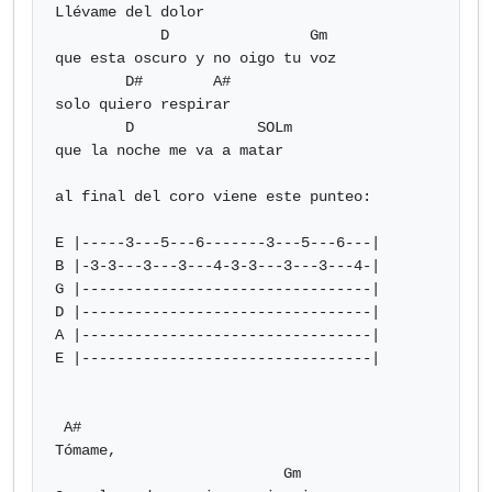
Llévame del dolor

            D                Gm

que esta oscuro y no oigo tu voz

        D#        A#

solo quiero respirar

        D              SOLm

que la noche me va a matar

al final del coro viene este punteo:

E |-----3---5---6-------3---5---6---|

B |-3-3---3---3---4-3-3---3---3---4-|

G |---------------------------------|

D |---------------------------------|

A |---------------------------------|

E |---------------------------------|

 A#

Tómame,

                          Gm
