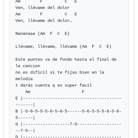
Am        F         C   E

Ven, llévame del dolor

Am        F         C   E

Ven, llévame del dolor…

Nananaaa (Am  F  C  E)

Llévame, llévame, llévame (Am  F  C  E)

Este punteo va de fondo hasta el final de 
la cancion

no es difícil si te fijas bien en la 
melodía

t darás cuenta q es super facil

    Am                     F

E |----------------------------------------
-------|

B |-5-6-5-5-5-6-5-6-5------5-6-5-5-5-6-5-6-
5------|

G |-------------------7-5------------------
--7-5--|

D |----------------------------------------