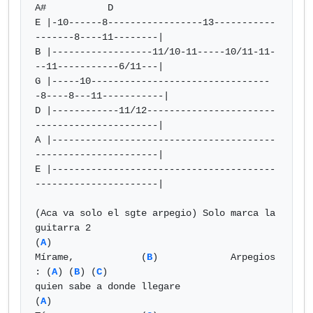
A#           D

E |-10------8-----------------13-----------
-------8----11--------|

B |------------------11/10-11-----10/11-11-
--11-----------6/11---|

G |-----10--------------------------------
-8----8---11-----------|

D |------------11/12-----------------------
----------------------|

A |----------------------------------------
----------------------|

E |----------------------------------------
----------------------|

(Aca va solo el sgte arpegio) Solo marca la 
guitarra 2

(
A
)

Mírame,            (
B
)             Arpegios 
: (
A
) (
B
) (
C
)

quien sabe a donde llegare

(
A
)
