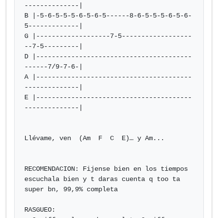
--------------|

B |-5-6-5-5-5-6-5-6-5------8-6-5-5-5-6-5-6-
5-------------|

G |-------------------7-5------------------
--7-5---------|

D |----------------------------------------
------7/9-7-6-|

A |----------------------------------------
--------------|

E |----------------------------------------
--------------|

Llévame, ven  (Am  F  C  E)… y Am...

RECOMENDACION: Fijense bien en los tiempos

escuchala bien y t daras cuenta q too ta 
super bn, 99,9% completa

RASGUEO:
