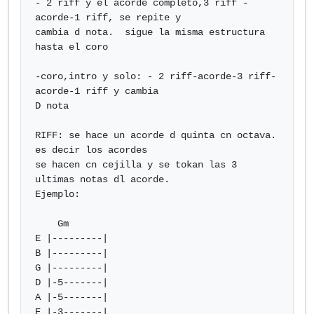
- 2 riff y el acorde completo,3 riff - 
acorde-1 riff, se repite y

cambia d nota.  sigue la misma estructura 
hasta el coro

-coro,intro y solo: - 2 riff-acorde-3 riff-
acorde-1 riff y cambia

D nota

RIFF: se hace un acorde d quinta cn octava. 
es decir los acordes

se hacen cn cejilla y se tokan las 3 
ultimas notas dl acorde.

Ejemplo:

    Gm

E |---------|

B |---------|

G |---------|

D |-5-------|

A |-5-------|

E |-3-------|
