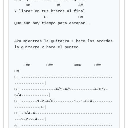
     Gm           D#        A#

Y llorar en tus brazos al final

             D              Gm

Que aun hay tiempo para escapar...

Aka mientras la guitarra 1 hace los acordes

la guitarra 2 hace el punteo

    F#m       C#m         G#m      D#m        
Em

E |----------------------------------------
-------------|

B |---------------4/5-4/2----------4-6/7-
6/4------------|

G |-------1-2-4/6---------1--1-3-4---------
-----------0-|

D |-3/4-4----------------------------------
---2-2-2-4---|

A |----------------------------------------