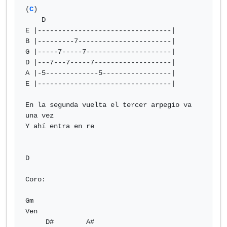
(
C
)

    D

E |---------------------------------|

B |---------7-----------------------|

G |-----7-----7---------------------|

D |---7---7-----7-------------------|

A |-5-------------5-----------------|

E |---------------------------------|

En la segunda vuelta el tercer arpegio va 
una vez

Y ahí entra en re

D

Coro:

Gm

Ven

     D#        A#
