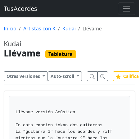
TusAcordes
Inicio
Artistas con K
Kudai
Llévame
Kudai
Llévame
Tablatura
Otras versiones
Auto-scroll
Califica
Llévame versión Acústico

En esta cancion tokan dos guitarras

La "guitarra 1" hace los acordes y riff

mientras que la "guitarra 2" hace los 