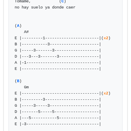
Tómame,            (
C
)

no hay suelo ya donde caer

(
A
)

    A#

E |---------1-----------------------|(
x2
)

B |-----------3---------------------|

G |-----3-------3-------------------|

D |---3---3-------3-----------------|

A |-1-------------------------------|

E |---------------------------------|

(
B
)

    Gm

E |---------------------------------|(
x2
)

B |---------3-----------------------|

G |-----3-----3---------------------|

D |-------5-----5-------------------|

A |---5-----------5-----------------|

E |-3-------------------------------|
