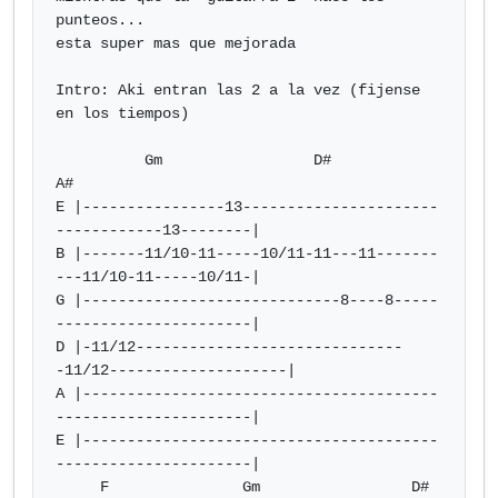
punteos...

esta super mas que mejorada

Intro: Aki entran las 2 a la vez (fijense 
en los tiempos)

          Gm                 D#               
A#

E |----------------13----------------------
------------13--------|

B |-------11/10-11-----10/11-11---11-------
---11/10-11-----10/11-|

G |-----------------------------8----8-----
----------------------|

D |-11/12------------------------------
-11/12--------------------|

A |----------------------------------------
----------------------|

E |----------------------------------------
----------------------|

     F               Gm                 D#        