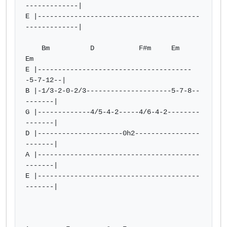
-------------|

E |----------------------------------------
-------------|

    Bm          D           F#m     Em        
Em

E |--------------------------------------
-5-7-12--|

B |-1/3-2-0-2/3---------------------5-7-8--
-------|

G |-------------4/5-4-2-----4/6-4-2--------
-------|

D |---------------------0h2----------------
-------|

A |----------------------------------------
-------|

E |----------------------------------------
-------|
