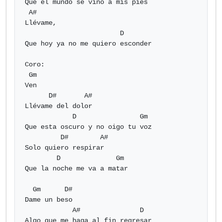
Que el mundo se vino a mis pies

 A#

Llévame,

                        D

Que hoy ya no me quiero esconder

Coro:

 Gm

Ven

      D#       A#

Llévame del dolor

            D                Gm

Que esta oscuro y no oigo tu voz

         D#        A#

Solo quiero respirar

        D              Gm

Que la noche me va a matar

  Gm      D#

Dame un beso

            A#               D

Algo que me haga al fin regresar
