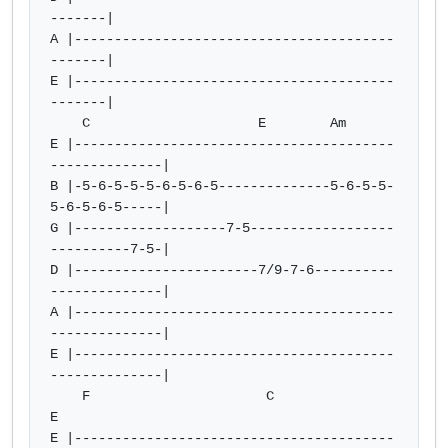
-------|

A |----------------------------------------
-------|

E |----------------------------------------
-------|

    C                     E        Am

E |----------------------------------------
--------------|

B |-5-6-5-5-5-6-5-6-5--------------5-6-5-5-
5-6-5-6-5-----|

G |-------------------7-5------------------
----------7-5-|

D |-----------------------7/9-7-6----------
--------------|

A |----------------------------------------
--------------|

E |----------------------------------------
--------------|

    F                      C                     
E

E |----------------------------------------