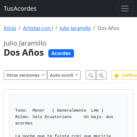
TusAcordes
Inicio
Artistas con J
Julio Jaramillo
Dos Años
Julio Jaramillo
Dos Años
Acordes
Otras versiones
Auto-scroll
Califica
Tono:  Menor   ( Generalmente  LAm )

Ritmo: Vals Ecuatoriano     Un bajo- dos 
acordes

La noche que te fuiste creí que moriría
