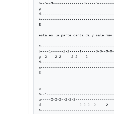
b--5--3---------------3-----5--------
g------------------------------------
d------------------------------------
a------------------------------------
E------------------------------------
esta es la parte canta da y sale muy 
e------------------------------------
b----1------1-1-----1-------0-0--0-0-
g--2----2-2-----2-2----2-------------
d------------------------------------
a------------------------------------
E------------------------------------
e------------------------------------
b--1---------------------------------
g-----2-2-2--2-2-2-------------------
d-------------------2-2-2--2-----2---
a------------------------------------