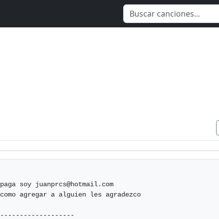
paga soy 
juanprcs@hotmail.com
como agregar a alguien les agradezco

-------------------
