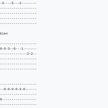
-3----5---2--------

-------------------

-------------------

-------------------

-------------------

bien

-------------------

0-0-3--0---1-------

--------------2-2--

-------------------

-------------------

-------------------

-------------------

--0-0-0-0-3-0------

-------------------

0------------------

-------------------
