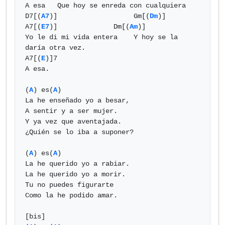
A esa   Que hoy se enreda con cualquiera

D7[(
A7
)]		   Gm[(
Dm
)]  
A7[(
E7
)]              Dm[(
Am
)]

Yo le di mi vida entera    Y hoy se la 
daría otra vez.

A7[(
E
)]7

A esa.

(
A
) es(
A
)

La he enseñado yo a besar,

A sentir y a ser mujer.

Y ya vez que aventajada.

¿Quién se lo iba a suponer?

(
A
) es(
A
) 

La he querido yo a rabiar.

La he querido yo a morir.

Tu no puedes figurarte

Como la he podido amar.

[bis]
