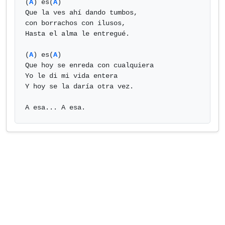
(
A
) es(
A
)

Que la ves ahí dando tumbos,

con borrachos con ilusos,

Hasta el alma le entregué.

(
A
) es(
A
)

Que hoy se enreda con cualquiera

Yo le di mi vida entera

Y hoy se la daría otra vez.

A esa... A esa.            