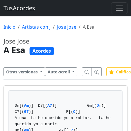
TusAcordes
Inicio
Artistas con J
Jose Jose
A Esa
Jose Jose
A Esa
Acordes
Otras versiones
Auto-scroll
Califica
Dm[(
Am
)]  D7[(
A7
)]             Gm[(
Dm
)]   
C7[(
G7
)]              F[(
C
)]

A esa  La he querido yo a rabiar.   La he 
querido yo a morir.

Dm[(
Am
)]           A7[(
E7
)]                   