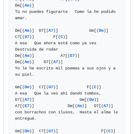
Dm[(
Am
)]

Tú no puedes figurarte   Como la he podido 
amar.

Dm[(
Am
)]  D7[(
A7
)]             Gm[(
Dm
)]   
C7[(
G7
)]        F[(
C
)]

A esa   Que ahora está como ya ves  
Destruida de rodar

Dm[(
Am
)]           A7[(
E7
)]                   
Dm[(
Am
)]    D7[(
A7
)]

Yo le he escrito mil poemas a sus ojos y a 
su piel.

Gm[(
Dm
)]  C7[(
G7
)]   	      F[(
C
)]

A esa   Que la ves ahí dando tumbos,

D7[(
A7
)]		   Gm[(
Dm
)]  
A7[(
E7
)]              Dm[(
Am
)]   D7[(
A7
)]

con borrachos con ilusos,  Hasta el alma le 
entregué.

Gm[(
Dm
)]  C7[(
G7
)]   	            F[(
C
)]
