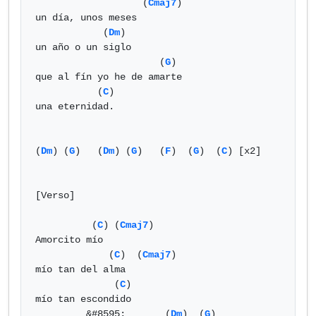
                   (
Cmaj7
)

un día, unos meses

            (
Dm
)

un año o un siglo

                      (
G
)

que al fín yo he de amarte

           (
C
)

una eternidad.

(
Dm
) (
G
)   (
Dm
) (
G
)   (
F
)  (
G
)  (
C
) [x2]

[Verso]

          (
C
) (
Cmaj7
)

Amorcito mío

             (
C
)  (
Cmaj7
)

mío tan del alma

              (
C
)

mío tan escondido

         &#8595;       (
Dm
)  (
G
)
