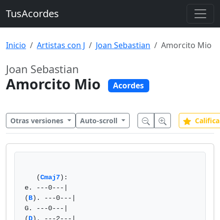
TusAcordes
Inicio
Artistas con J
Joan Sebastian
Amorcito Mio
Joan Sebastian
Amorcito Mio
Acordes
Otras versiones
Auto-scroll
Califica
   (
Cmaj7
):

e. ---0---|

(
B
). ---0---|

G. ---0---|

(
D
). ---2---|
