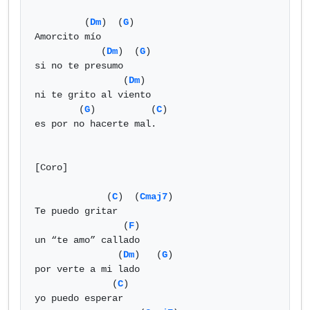
         (
Dm
)  (
G
)

Amorcito mío

            (
Dm
)  (
G
)

si no te presumo

                (
Dm
)

ni te grito al viento

        (
G
)          (
C
)

es por no hacerte mal.

[Coro]

             (
C
)  (
Cmaj7
)

Te puedo gritar

                (
F
)

un “te amo” callado

               (
Dm
)   (
G
)

por verte a mi lado

              (
C
)

yo puedo esperar
