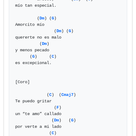
mío tan especial.

         (
Dm
) (
G
)

Amorcito mío

                (
Dm
) (
G
)

quererte no es malo

          (
Dm
)

y menos pecado

      (
G
)     (
C
)

es excepcional.

[Coro]

             (
C
)  (
Cmaj7
)

Te puedo gritar

                (
F
)

un “te amo” callado

               (
Dm
)   (
G
)

por verte a mi lado

              (
C
)
