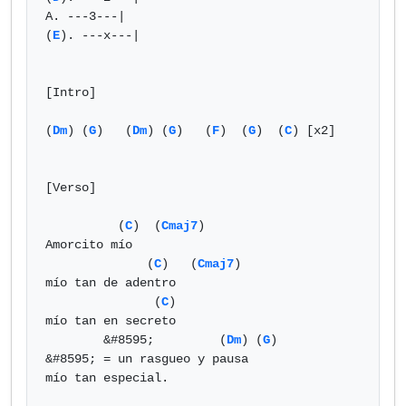
A. ---3---|

(
E
). ---x---|

[Intro]

(
Dm
) (
G
)   (
Dm
) (
G
)   (
F
)  (
G
)  (
C
) [x2]

[Verso]

          (
C
)  (
Cmaj7
)

Amorcito mío

              (
C
)   (
Cmaj7
)

mío tan de adentro

               (
C
)

mío tan en secreto

        &#8595;         (
Dm
) (
G
)        
&#8595; = un rasgueo y pausa

mío tan especial.
