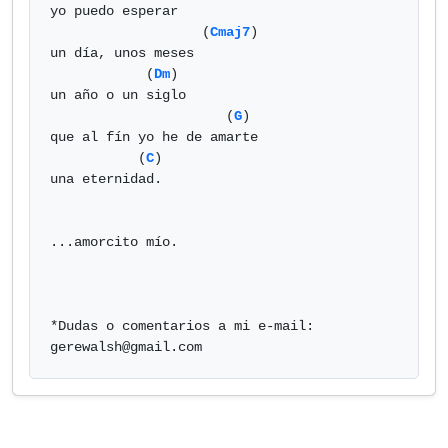
yo puedo esperar

                   (
Cmaj7
)

un día, unos meses

            (
Dm
)

un año o un siglo

                      (
G
)

que al fín yo he de amarte

           (
C
)

una eternidad.

...amorcito mío.

*Dudas o comentarios a mi e-mail: 
gerewalsh@gmail.com