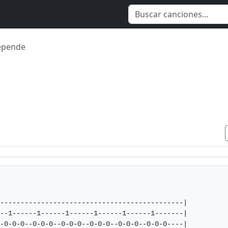
epende
---------------------------------------------|

--1------1------1------1------1------1-------|

-0-0-0--0-0-0--0-0-0--0-0-0--0-0-0--0-0-0----|     
