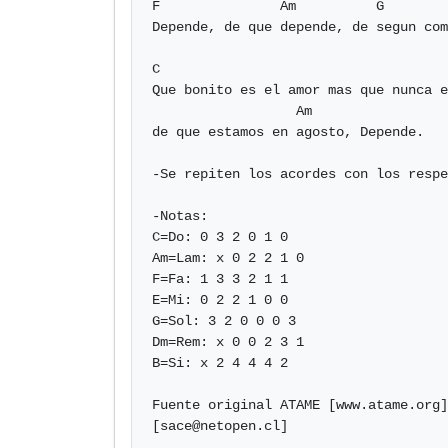
F               Am          G        
Depende, de que depende, de segun com
C

Que bonito es el amor mas que nunca e
                  Am

de que estamos en agosto, Depende.

-Se repiten los acordes con los respe
-Notas:

C=Do: 0 3 2 0 1 0

Am=Lam: x 0 2 2 1 0 

F=Fa: 1 3 3 2 1 1

E=Mi: 0 2 2 1 0 0

G=Sol: 3 2 0 0 0 3 

Dm=Rem: x 0 0 2 3 1

B=Si: x 2 4 4 4 2

Fuente original ATAME [www.atame.org]
[
sace@netopen.cl
]            