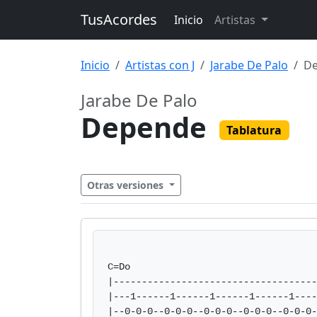
TusAcordes
Inicio
Artistas
Inicio
Artistas con J
Jarabe De Palo
D
Jarabe De Palo
Depende
Tablatura
Otras versiones
C=Do

|------------------------------------
|---1------1------1------1------1----
|--0-0-0--0-0-0--0-0-0--0-0-0--0-0-0-