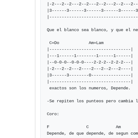
|-2---2--2---2--2---2--2---2--2---2--
|3------3------3------3------3------3
|------------------------------------
Que el blanco sea blanco, y que el ne
 C=Do            Am=Lam

|---------------------------------|

|---1------1--------1------1------|

|--0-0-0--0-0-0----2-2-2--2-2-2---|

|-2---2--2---2----2---2--2---2----|

|3------3--------0----------------|

|---------------------------------|

 exactos son los numeros, Depende.

-Se repiten los punteos pero cambia l
Coro:

F               C           Am       
Depende, de que depende, de segun com