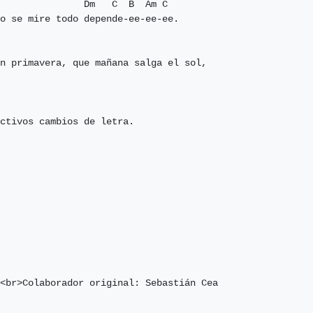
               Dm   C  B  Am C

o se mire todo depende-ee-ee-ee.

n primavera, que mañana salga el sol,

ctivos cambios de letra.

<br>Colaborador original: Sebastián Cea
