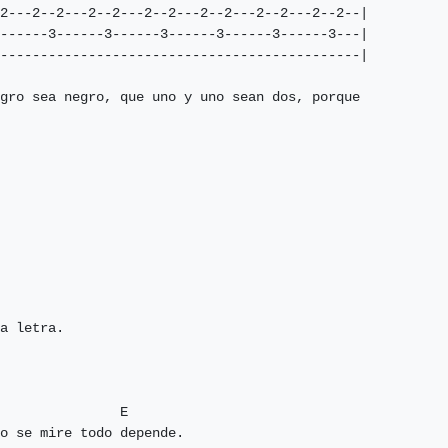
2---2--2---2--2---2--2---2--2---2--2---2--2--|

------3------3------3------3------3------3---|

---------------------------------------------|

gro sea negro, que uno y uno sean dos, porque

a letra.

               E

o se mire todo depende.
