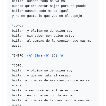
bailar, cuando todo me va mal

cuando quiero estar mejor pero no puedo

bailar cuando todo me da igual 

y no me gusta lo que veo en el espejo

*CORO:

bailar, y olvidarme de quien soy

bailar, sin saber con quien estoy

bailar, al compas de la cancion que mas me 
gusta

*INTRO: (
A
)-(
Bm
)-(
G
)-(
D
)-(
A
)

*CORO:

bailar, y olvidarme de quien soy 

bailar, y que me lata el corazon 

bailar al compas de esa cancion que no se 
acaba

bailar y ver como el sol se esconde

bailar  encontrarme con la noche

bailar al compas de la cancion que mas me 
gusta
