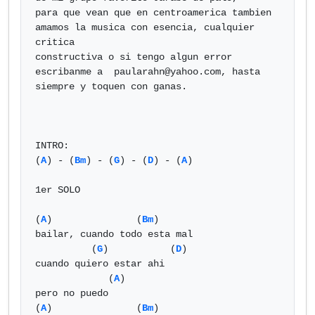
para que vean que en centroamerica tambien 
amamos la musica con esencia, cualquier 
critica

constructiva o si tengo algun error 
escribanme a  
paularahn@yahoo.com
, hasta 
siempre y toquen con ganas. 

INTRO:

(
A
) - (
Bm
) - (
G
) - (
D
) - (
A
) 

1er SOLO

(
A
)               (
Bm
)

bailar, cuando todo esta mal

          (
G
)           (
D
)

cuando quiero estar ahi 

             (
A
) 

pero no puedo

(
A
)               (
Bm
)
