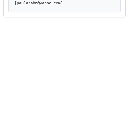
[
paularahn@yahoo.com
]            