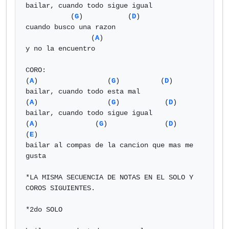
bailar, cuando todo sigue igual

           (
G
)           (
D
)

cuando busco una razon 

                (
A
) 

y no la encuentro

CORO:

(
A
)                 (
G
)          (
D
)

bailar, cuando todo esta mal 

(
A
)                 (
G
)           (
D
)

bailar, cuando todo sigue igual 

(
A
)              (
G
)              (
D
)               
(
E
)

bailar al compas de la cancion que mas me 
gusta

*LA MISMA SECUENCIA DE NOTAS EN EL SOLO Y 
COROS SIGUIENTES.

*2do SOLO
