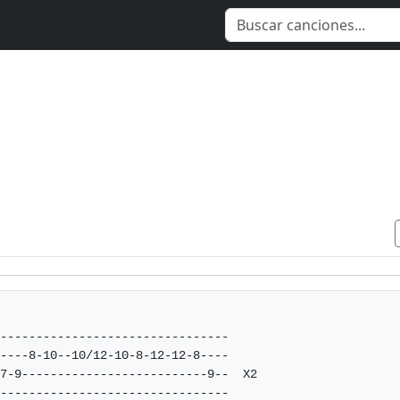
--------------------------------

----8-10--10/12-10-8-12-12-8----

7-9--------------------------9--  X2

--------------------------------
