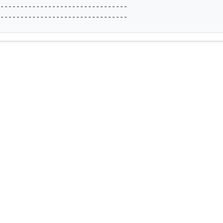
--------------------------------

--------------------------------            