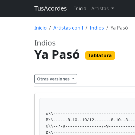
TusAcordes
Inicio
Artistas
Inicio
Artistas con I
Indios
Ya Pasó
Indios
Ya Pasó
Tablatura
Otras versiones
e\\----------------------------------
B\\------8-10--10/12-------8-10--8---
G\\--7-9---------------7-9-----------
D\\----------------------------------