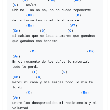
(
C
)    Dm/Em

Ohh no...no no no, no no puedo reponerme 

       (
Dm
)                     (
G
)

de tu forma tan cruel de abrazarme 

       (
Em
)                  (
A7
)         
(
Dm
)          (
G
)           (
C
)

si sabias que no ibas a amarme que ganabas 
que ganabas con besarme

         (
C
)                          (
Em
)            
(
Am
)

En el recuento de los daños lo material 
todo lo perdi 

          (
F
)            (
C
)            
(
Dm
)        (
G
)

Perdi mi casa y mis amigas todo lo mio te 
lo di 

       (
C
)                         (
Em
)               
(
Am
)

Entre los desaparecidos mi resistencia y mi 
voluntad
