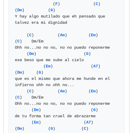
                (
F
)              (
C
)               
(
Dm
)          (
G
)

Y hay algo mutilado que eh pensado que 
talvez era mi dignidad 

     (
C
)          (
Am
)         (
Em
)        
(
C
)    Dm/Em

Ohh no...no no no, no no puedo reponerme 

     (
Dm
)                    (
G
)

ese beso que me sube al cielo 

            (
Em
)                (
A7
)            
(
Dm
)     (
G
)

que es el mismo que ahora me hunde en el 
infierno ohh no ohh no...

     (
C
)          (
Am
)         (
Em
)        
(
C
)    Dm/Em

Ohh no...no no no, no no puedo reponerme 

       (
Dm
)                     (
G
)

de tu forma tan cruel de abrazarme 

       (
Em
)                  (
A7
)         
(
Dm
)          (
G
)           (
C
)
