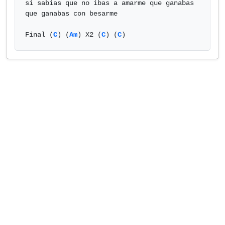
si sabias que no ibas a amarme que ganabas 
que ganabas con besarme

Final (
C
) (
Am
) X2 (
C
) (
C
)            