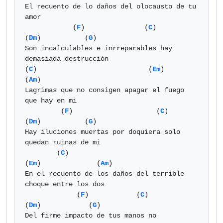
El recuento de lo daños del olocausto de tu 
amor

            (
F
)               (
C
)               
(
Dm
)           (
G
)

Son incalculables e inrreparables hay 
demasiada destrucción

(
C
)                            (
Em
)                     
(
Am
)

Lagrimas que no consigen apagar el fuego 
que hay en mi

         (
F
)                     (
C
)            
(
Dm
)           (
G
)

Hay iluciones muertas por doquiera solo 
quedan ruinas de mi

        (
C
)                                 
(
Em
)              (
Am
)

En el recuento de los daños del terrible 
choque entre los dos

             (
F
)            (
C
)                
(
Dm
)            (
G
)

Del firme impacto de tus manos no 