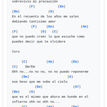
sobrevivio mi precaución

         (
F
)            (
Em
)                
(
Dm
)               (
G
)

En el recuento de los años me sales 
debiendo tantisimo amor

          (
F
)     (
Em
)              (
Am
)               
(
F
)            (
G
)   (
C
)

que no puedo creer lo que escuche como 
puedes decir que te olvidare 

Coro

     (
C
)          (
Am
)         (
Em
)        
(
C
)    Dm/Em

Ohh no...no no no, no no puedo reponerme 

     (
Dm
)                    (
G
)

ese beso que me sube al cielo 

            (
Em
)                (
A7
)            
(
Dm
)     (
G
)

que es el mismo que ahora me hunde en el 
infierno ohh no ohh no...

     (
C
)          (
Am
)         (
Em
)        