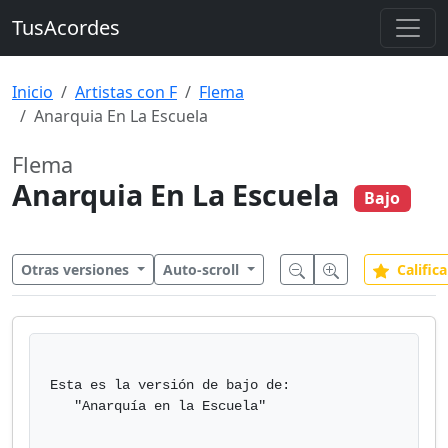
TusAcordes
Inicio
Artistas con F
Flema
Anarquia En La Escuela
Flema
Anarquia En La Escuela
Bajo
Otras versiones
Auto-scroll
Califica
Esta es la versión de bajo de:

   "Anarquía en la Escuela"
