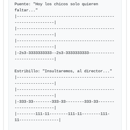
Puente: "Hoy los chicos solo quieren 
faltar..."

|------------------------------------------
-----------------|

|------------------------------------------
-----------------|

|------------------------------------------
-----------------|

|-2s3-3333333333--2s3-3333333333-----------
-----------------|

Estribillo: "Insultaremos, al director..."

|------------------------------------------
-----------------|

|------------------------------------------
-----------------|

|-333-33--------333-33--------333-33-------
-----------------|

|--------111-11--------111-11--------111-
11-----------------|
