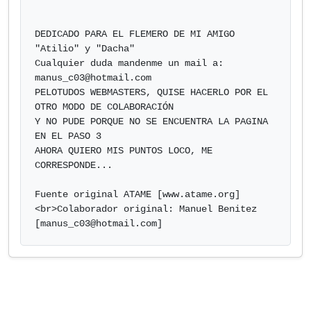
DEDICADO PARA EL FLEMERO DE MI AMIGO 
"Atilio" y "Dacha"

Cualquier duda mandenme un mail a: 
manus_c03@hotmail.com
PELOTUDOS WEBMASTERS, QUISE HACERLO POR EL 
OTRO MODO DE COLABORACIÓN

Y NO PUDE PORQUE NO SE ENCUENTRA LA PAGINA 
EN EL PASO 3

AHORA QUIERO MIS PUNTOS LOCO, ME 
CORRESPONDE...

Fuente original ATAME [www.atame.org]
<br>Colaborador original: Manuel Benitez

[
manus_c03@hotmail.com
]            