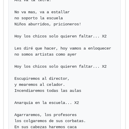
Ahí va la letra:

No va mas, va a estallar

no soporto la escuela

Niños aburridos, pricioneros!

Hoy los chicos solo quieren faltar... X2

Les diré que hacer, hoy vamos a enloquecer

no somos artistas como ayer

Hoy los chicos solo quieren faltar... X2

Escupiremos al director,

y mearemos al celador.

Incendiaremos todas las aulas

Anarquía en la escuela... X2

Agarraremos, los profesores

los colgaremos de sus corbatas.

En sus cabezas haremos caca
