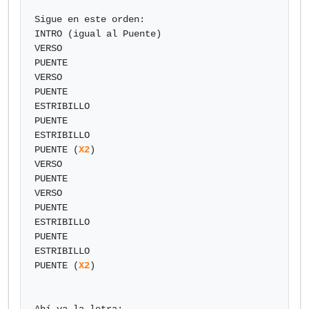
Sigue en este orden:

INTRO (igual al Puente)

VERSO

PUENTE

VERSO

PUENTE

ESTRIBILLO

PUENTE

ESTRIBILLO

PUENTE (
X2
)

VERSO

PUENTE

VERSO

PUENTE

ESTRIBILLO

PUENTE

ESTRIBILLO

PUENTE (
X2
)
