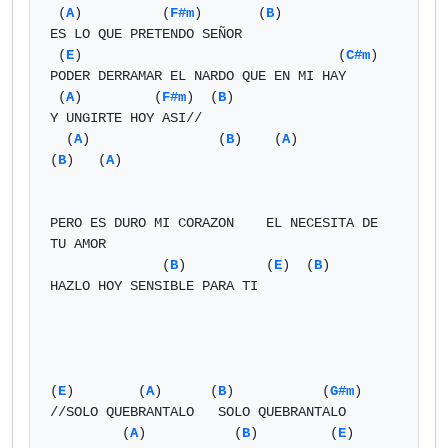
 (
A
)          (
F#m
)       (
B
)

ES LO QUE PRETENDO SEÑOR

 (
E
)                                (
C#m
)

PODER DERRAMAR EL NARDO QUE EN MI HAY

 (
A
)         (
F#m
)  (
B
)

Y UNGIRTE HOY ASI//

  (
A
)                (
B
)    (
A
)                      
(
B
)   (
A
)

PERO ES DURO MI CORAZON    EL NECESITA DE 
TU AMOR

              (
B
)          (
E
)  (
B
)

HAZLO HOY SENSIBLE PARA TI

(
E
)        (
A
)      (
B
)           (
G#m
)

//SOLO QUEBRANTALO   SOLO QUEBRANTALO

         (
A
)           (
B
)         (
E
)
