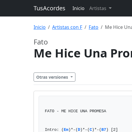
TusAcordes
Inicio
Artistas
Inicio
Artistas con F
Fato
Me Hice Un
Fato
Me Hice Una Pr
Otras versiones
FATO - ME HICE UNA PROMESA

Intro: (
Em
)*-(
D
)*-(
C
)*-(
B7
) [2]
