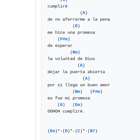
cumpliré

             (
A
) 

de no aferrarme a la pena

          (
D
)

me hice una promesa

    (
F#m
)

de esperar

         (
Bm
)

la voluntad de Dios

            (
G
)

dejar la puerta abierta

              (
A
) 

por si llega un buen amor

          (
Bm
)   (
F#m
)

es fue mi promesa

    (
G
)   (
Em
)

OOHOH cumpliré.

(
Em
)*-(
D
)*-(
C
)*-(
B7
)
