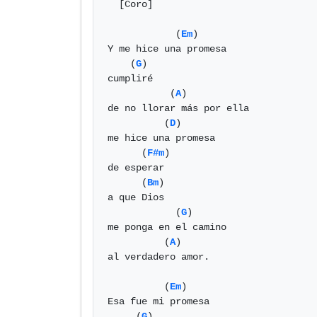
  [Coro]

            (
Em
)

Y me hice una promesa

    (
G
)

cumpliré

           (
A
) 

de no llorar más por ella

          (
D
)

me hice una promesa

      (
F#m
)

de esperar

      (
Bm
)

a que Dios

            (
G
)

me ponga en el camino

          (
A
) 

al verdadero amor.

          (
Em
)

Esa fue mi promesa

     (
G
)
