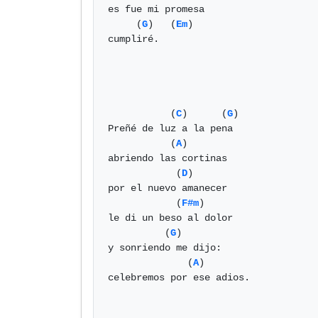
es fue mi promesa

     (
G
)   (
Em
)

cumpliré.

           (
C
)      (
G
)

Preñé de luz a la pena

           (
A
) 

abriendo las cortinas

            (
D
)

por el nuevo amanecer

            (
F#m
)

le di un beso al dolor

          (
G
)

y sonriendo me dijo:

              (
A
) 

celebremos por ese adios.
