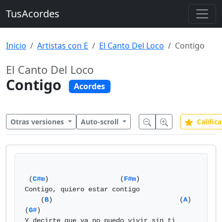
TusAcordes
Inicio
Artistas con E
El Canto Del Loco
Contigo
El Canto Del Loco
Contigo
Acordes
Otras versiones
Auto-scroll
Califica
 (
C#m
)                  (
F#m
)

Contigo, quiero estar contigo

    (
B
)                                (
A
)  
(
G#
)

Y decirte que ya no puedo vivir sin ti
