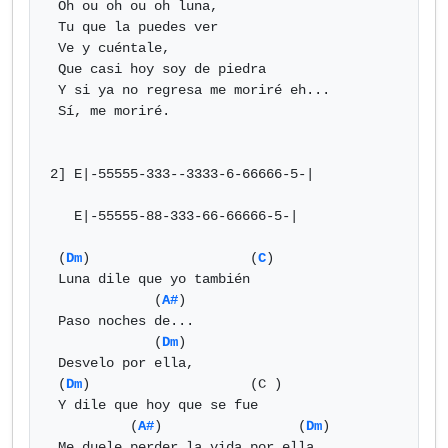
 Oh ou oh ou oh luna,

 Tu que la puedes ver

 Ve y cuéntale,

 Que casi hoy soy de piedra

 Y si ya no regresa me moriré eh...

 Sí, me moriré.

2] E|-55555-333--3333-6-66666-5-|

   E|-55555-88-333-66-66666-5-|

 (
Dm
)                    (
C
)

 Luna dile que yo también

             (
A#
)

 Paso noches de...

             (
Dm
)

 Desvelo por ella,

 (
Dm
)                    (C )

 Y dile que hoy que se fue

          (
A#
)                 (
Dm
)

 Me duele perder la vida por ella.
