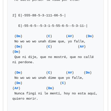
2] E|-555-88-5-3-111-66-5-|

   E|-55-6-5--5-3-1-5-55-6-5--5-3-11-|

 (
Dm
)            (
C
)       (
A#
)      (
Dm
)

 No wo wo wo unah dime que, yo falle,

 (
Dm
)            (
C
)             (
A#
)              
(
Dm
)

 Que ni dije, que no mostré, que no callé 
ni perdone.

 (
Dm
)            (
C
)       (
A#
)     (
Dm
)

 No wo wo wo unah dime que yo falle,

 (
Dm
)                   (
C
)                 
(
A#
)             (
Dm
)

 Nunca fingí ni le mentí, hoy no esta aquí, 
quiero morir.
