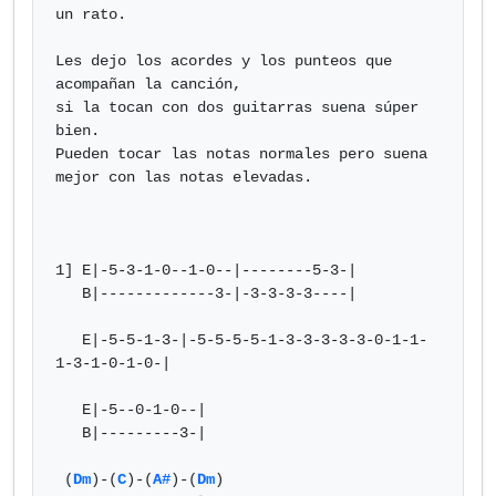
un rato.

Les dejo los acordes y los punteos que 
acompañan la canción,

si la tocan con dos guitarras suena súper 
bien.

Pueden tocar las notas normales pero suena 
mejor con las notas elevadas.

1] E|-5-3-1-0--1-0--|--------5-3-|

   B|-------------3-|-3-3-3-3----|

   E|-5-5-1-3-|-5-5-5-5-1-3-3-3-3-3-0-1-1-
1-3-1-0-1-0-|

   E|-5--0-1-0--|

   B|---------3-|

 (
Dm
)-(
C
)-(
A#
)-(
Dm
)
