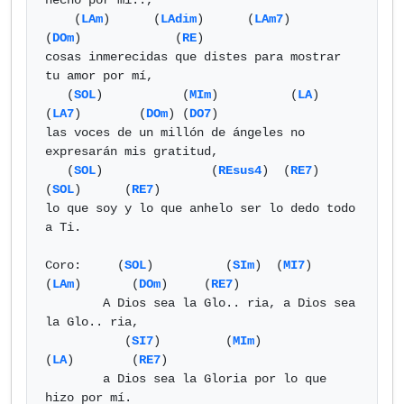
hecho por mí..,

    (
LAm
)      (
LAdim
)      (
LAm7
)        
(
DOm
)             (
RE
)

cosas inmerecidas que distes para mostrar 
tu amor por mí,

   (
SOL
)           (
MIm
)          (
LA
)          
(
LA7
)        (
DOm
) (
DO7
)

las voces de un millón de ángeles no 
expresarán mis gratitud,

   (
SOL
)               (
REsus4
)  (
RE7
)           
(
SOL
)      (
RE7
)

lo que soy y lo que anhelo ser lo dedo todo 
a Ti.

Coro:     (
SOL
)          (
SIm
)  (
MI7
)     
(
LAm
)       (
DOm
)     (
RE7
)

        A Dios sea la Glo.. ria, a Dios sea 
la Glo.. ria,

           (
SI7
)         (
MIm
)            
(
LA
)        (
RE7
)

        a Dios sea la Gloria por lo que 
hizo por mí.
