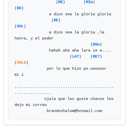
                  (
RE
)        (
MIm
)        
(
DO
)

               a dios sea la gloria gloria

                (
RE
)                                    
(
SOL
)

               a dios sea la gloria ,la 
honra, y el poder

                                 (
DOm
)

               hahah aha aha lara ie e....

                        (
LA7
)    (
RE7
)       
(
SOL8
)

              por lo que hizo po.oooooor  
mi i

...........................................
................

             ojala que les guste chavos les 
dejo mi correo

brandoshalom@hotmail.com