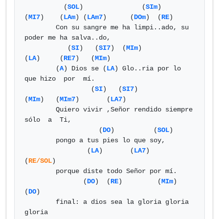
          (
SOL
)               (
SIm
)    
(
MI7
)    (
LAm
) (
LAm7
)      (
DOm
)  (
RE
)

        Con su sangre me ha limpi..ado, su 
poder me ha salva..do,

           (
SI
)   (
SI7
)  (
MIm
)               
(
LA
)     (
RE7
)   (
MIm
)

        (
A
) Dios se (
LA
) Glo..ria por lo 
que hizo  por  mí.

                 (
SI
)   (
SI7
)           
(
MIm
)   (
MIm7
)       (
LA7
)

        Quiero vivir ,Señor rendido siempre 
sólo  a  Ti,

                   (
DO
)          (
SOL
)

        pongo a tus pies lo que soy,

                (
LA
)       (
LA7
)       
(
RE/SOL
)

        porque diste todo Señor por mí.

               (
DO
)  (
RE
)         (
MIm
)           
(
DO
)

        final: a dios sea la gloria gloria 
gloria
