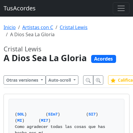
TusAcordes
Inicio
Artistas con C
Cristal Lewis
A Dios Sea La Gloria
Cristal Lewis
A Dios Sea La Gloria
Acordes
Otras versiones
Auto-scroll
Califica
(
SOL
)        (
SIm7
)           (
SI7
)           
(
MI
)      (
MI7
)

Como agradecer todas las cosas que has 