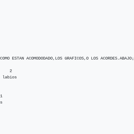
COMO ESTAN ACOMODODADO,LOS GRAFICOS,O LOS ACORDES.ABAJO¡
    2

 labios

s
