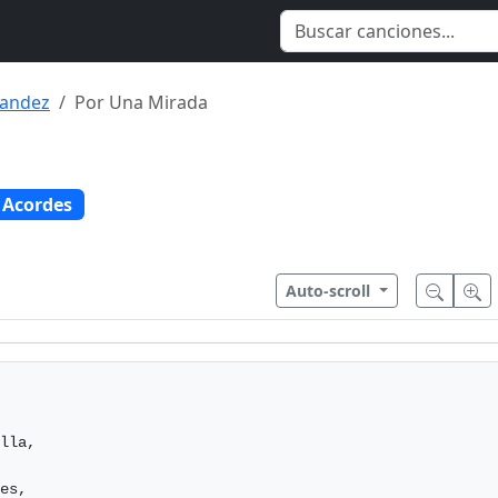
nandez
Por Una Mirada
Acordes
Auto-scroll
lla,

es,
