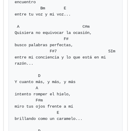
encuentro

           Bm        E

entre tu voz y mi voz...

 A                           C#m

Quisiera no equivocar la ocasión,

                     F#

busco palabras perfectas,

               F#7                      SIm

entre mi conciencia y lo que está en mi 
razón...

          D

Y cuanto más, y más, y más

         A

intento romper el hielo,

         F#m

miro tus ojos frente a mí

                  E

brillando como un caramelo...
