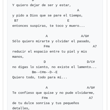
          D

Y quiero dejar de ser y estar,

                                 A

y pido a Dios que se pare el tiempo,

 B7                         E

entonces suspiras, te toco y muero...

                 A                 A/G#

Sólo quiero mirarte y olvidar el pasado,

                F#m                      A7

reducir el espacio entre tu piel y mis 
manos,

                D                     D/C#

no digas lo siento, no existe el lamento...

          Bm--C#m--D--E

Quiero todo, todo para mí...

                 A                    A/G#

Te confieso que quise y no pude olvidarme,

               F#m                     A7

de tu dulce sonrisa y tus pequeños 
detalles,
