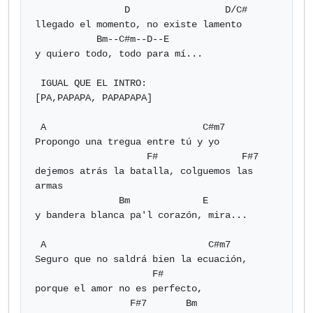
                D                 D/C#

llegado el momento, no existe lamento

           Bm--C#m--D--E

y quiero todo, todo para mí...

 IGUAL QUE EL INTRO:

[PA,PAPAPA, PAPAPAPA]

 A                            C#m7

Propongo una tregua entre tú y yo

                    F#               F#7

dejemos atrás la batalla, colguemos las 
armas

               Bm             E

y bandera blanca pa'l corazón, mira...

 A                             C#m7

Seguro que no saldrá bien la ecuación,

                     F#

porque el amor no es perfecto,

                 F#7       Bm
