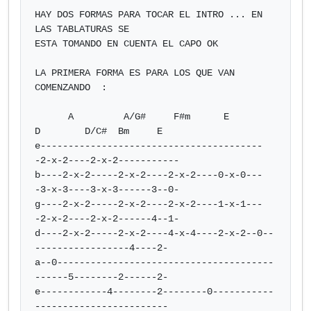
HAY DOS FORMAS PARA TOCAR EL INTRO ... EN 
LAS TABLATURAS SE

ESTA TOMANDO EN CUENTA EL CAPO OK

LA PRIMERA FORMA ES PARA LOS QUE VAN 
COMENZANDO  :

      A         A/G#     F#m      E        
D        D/C#  Bm     E

e----------------------------------------
-2-x-2----2-x-2-----------

b----2-x-2-----2-x-2----2-x-2----0-x-0---
-3-x-3----3-x-3------3--0-

g----2-x-2-----2-x-2----2-x-2----1-x-1---
-2-x-2----2-x-2------4--1-

d----2-x-2-----2-x-2----4-x-4----2-x-2--0--
-----------------4----2-

a--0---------------------------------------
------5--------2------2-

e------------4--------2--------0-----------
------------------------
