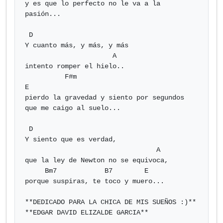
y es que lo perfecto no le va a la 
pasión...

 D

Y cuanto más, y más, y más

                      A

intento romper el hielo..

          F#m                                
E

pierdo la gravedad y siento por segundos 
que me caigo al suelo...

 D

Y siento que es verdad,

                                 A

que la ley de Newton no se equivoca,

     Bm7            B7        E

porque suspiras, te toco y muero...

**DEDICADO PARA LA CHICA DE MIS SUEÑOS :)**

**EDGAR DAVID ELIZALDE GARCIA**            