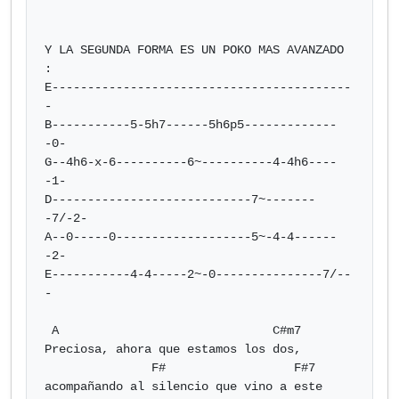
Y LA SEGUNDA FORMA ES UN POKO MAS AVANZADO  
:

E------------------------------------------
-

B-----------5-5h7------5h6p5-------------
-0-

G--4h6-x-6----------6~----------4-4h6----
-1-

D----------------------------7~-------
-7/-2-

A--0-----0-------------------5~-4-4------
-2-

E-----------4-4-----2~-0---------------7/--
-

 A                              C#m7

Preciosa, ahora que estamos los dos,

               F#                  F#7

acompañando al silencio que vino a este 