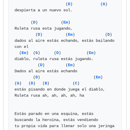
                      (
D
)            (
G
)

despierta a un nuevo sol.

       (
D
)          (
Em
)

Ruleta rusa esta jugando,

         (
D
)          (
Em
)             (
D
)

dados al aire estás echando, estás bailando 
con el

  (
Em
)  (
G
)      (
D
)           (
Em
)

diablo, ruleta rusa estás jugando.

          (
D
)         (
Em
)

Dados al aire estás echando

        (
D
)                       (
Em
)         
(
G
)   (
D
)   (
B
)          (
C
)

estás pisando en donde juega el diablo, 
Ruleta rusa ah, ah, ah, ah, ha

Estás parado en una esquina, estás

buscando la heroína, estás vendiendo

tu propia vida para llenar solo una jeringa
