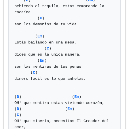
    (
C
)                        (
Em
)

bebiendo el tequila, estas comprando la 
cocaína

          (
C
)

son los demonios de tu vida.

         (
Em
)

Estás bailando en una mesa,

             (
C
)

dices que es la única manera,

          (
Em
)

son las mentiras de tus penas

       (
C
)

dinero fácil es lo que anhelas.

(
D
)                      (
Em
)

OH! que mentira estas viviendo corazón,

(
D
)                   (
Em
)                 
(
C
)

OH! que miseria, necesitas El Creador del 
amor,
