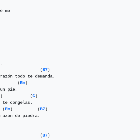
é me

.

                (
B7
)

razón todo te demanda.

       (
Em
)

un pie,

)           (
C
)

 te congelas.

 (
Em
)          (
B7
)

razón de piedra.

                (
B7
)                                    