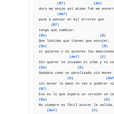
         (
B7
)              (
Em
)

duro me enoje así mismo fué me encerr
         (
Am7
)

puse a pensar en mil errores que

      (
B7
)

tengo que cambiar.

(
Em
)                          (
D
)

Que lástima que tienes que escojer,

(
Em
)                           (
D
)

si quieres o no quieres las emociones
               (
Am7
)          (
C
)    
Sin querer te invaden el alma y tu co
(
Em
)               (
D
)               
Quédate como un paralizado sin mover 
              (
D
)                (
Am7
sin mover la mano te vas a quebrar si
(
B7
)                                 
Eso es lo que espera un corazón un co
(
Em
)                            (
D
)

No siempre es fácil buscar la salida,

    (
Am7
)                 (
C
)        