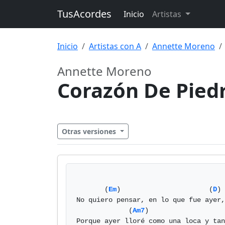
TusAcordes
Inicio
Artistas
Inicio
Artistas con A
Annette Moreno
Annette Moreno
Corazón De Pied
Otras versiones
       (
Em
)                      (
D
)

No quiero pensar, en lo que fue ayer,

             (
Am7
)

Porque ayer lloré como una loca y tan
