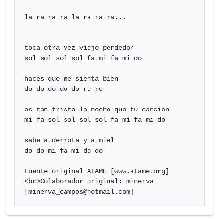
la ra ra ra la ra ra ra...

toca otra vez viejo perdedor

sol sol sol sol fa mi fa mi do

haces que me sienta bien

do do do do do re re

es tan triste la noche que tu cancion

mi fa sol sol sol sol fa mi fa mi do

sabe a derrota y a miel 

do do mi fa mi do do

Fuente original ATAME [www.atame.org]
<br>Colaborador original: minerva

[
minerva_campos@hotmail.com
]            