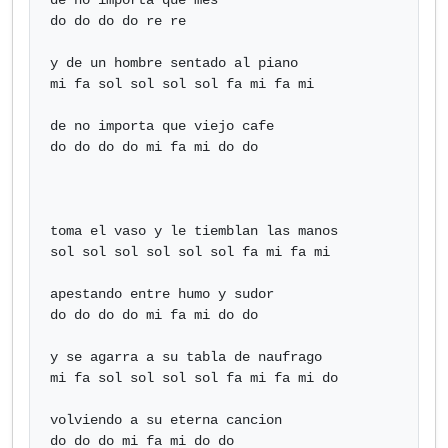
de no importa que mes

do do do do re re

y de un hombre sentado al piano

mi fa sol sol sol sol fa mi fa mi

de no importa que viejo cafe

do do do do mi fa mi do do

toma el vaso y le tiemblan las manos

sol sol sol sol sol sol fa mi fa mi

apestando entre humo y sudor

do do do do mi fa mi do do

y se agarra a su tabla de naufrago

mi fa sol sol sol sol fa mi fa mi do

volviendo a su eterna cancion

do do do mi fa mi do do
