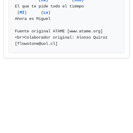
	  (
La
)          (
Sim
)

El que te pide todo el tiempo

 (
MI
)      (
La
)

Ahora es Miguel

Fuente original ATAME [www.atame.org]
<br>Colaborador original: Alonso Quiroz

[
flowstone@uol.cl
]            