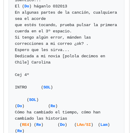
idéntico...

El (
Do
) háganlo 032013

En algunas partes de la canción, cualquiera 
sea el acorde

que estés tocando, prueba pulsar la primera 
cuerda en el 3º espacio.

Si tengo algún error, mánden las 
correcciones a mi correo ¿ok? .

Espero que les sirva...

Dedicada a mi novia [polola decimos en 
Chile] Carolina

Cej 4º

INTRO	   (
SOL
) 

     (
SOL
)				       
(
Do
)          (
Re
)

Cómo ha cambiado el tiempo, cómo han 
cambiado las historias

  (
RE4
) (
Re
)      (
Do
)	 (
LAm/SI
)  (
Lam
)          
(
Re
)
