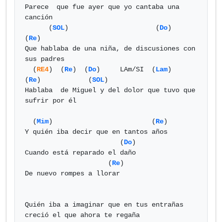
Parece  que fue ayer que yo cantaba una 
canción

      (
SOL
)			 (
Do
)             
(
Re
)

Que hablaba de una niña, de discusiones con 
sus padres

  (
RE4
)  (
Re
)  (
Do
)     LAm/SI  (
Lam
)         
(
Re
)            (
SOL
)      

Hablaba  de Miguel y del dolor que tuvo que 
sufrir por él

  (
Mim
) 			(
Re
)

Y quién iba decir que en tantos años

			(
Do
)

Cuando está reparado el daño

		     (
Re
)

De nuevo rompes a llorar

Quién iba a imaginar que en tus entrañas 

creció el que ahora te regaña
