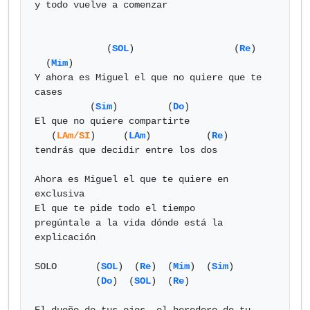
y todo vuelve a comenzar

	     (
SOL
)		    (
Re
)		
  (
Mim
)

Y ahora es Miguel el que no quiere que te 
cases

	  (
Sim
)         (
Do
)

El que no quiere compartirte 

   (
LAm/SI
)	(
LAm
)          (
Re
)

tendrás que decidir entre los dos

Ahora es Miguel el que te quiere en 
exclusiva

El que te pide todo el tiempo 

pregúntale a la vida dónde está la 
explicación

SOLO	   (
SOL
)  (
Re
)  (
Mim
)  (
Sim
)  

	   (
Do
)  (
SOL
)  (
Re
)
