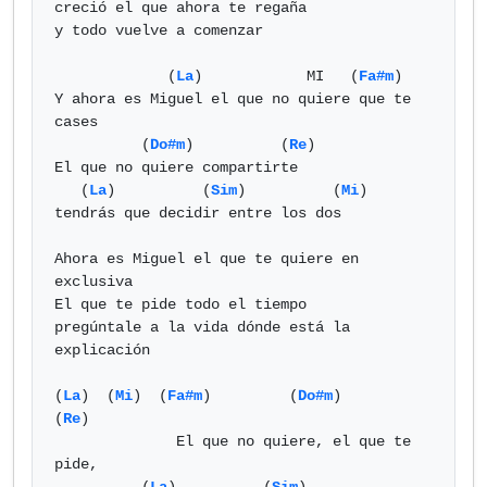
creció el que ahora te regaña

y todo vuelve a comenzar

	     (
La
)            MI	  (
Fa#m
)

Y ahora es Miguel el que no quiere que te 
cases

          (
Do#m
)          (
Re
)

El que no quiere compartirte 

   (
La
)          (
Sim
)          (
Mi
) 

tendrás que decidir entre los dos

Ahora es Miguel el que te quiere en 
exclusiva

El que te pide todo el tiempo 

pregúntale a la vida dónde está la 
explicación

(
La
)  (
Mi
)  (
Fa#m
)         (
Do#m
)               
(
Re
)

              El que no quiere, el que te 
pide,
