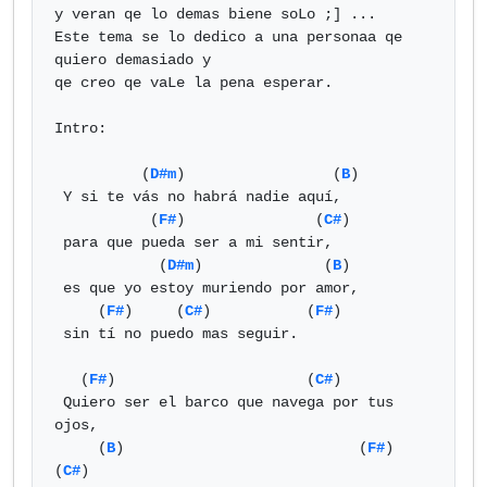
y veran qe lo demas biene soLo ;] ...

Este tema se lo dedico a una personaa qe 
quiero demasiado y

qe creo qe vaLe la pena esperar.

Intro:

          (
D#m
)                 (
B
)

 Y si te vás no habrá nadie aquí,

           (
F#
)               (
C#
)

 para que pueda ser a mi sentir,

            (
D#m
)              (
B
)

 es que yo estoy muriendo por amor,

     (
F#
)     (
C#
)           (
F#
)

 sin tí no puedo mas seguir.

   (
F#
)                      (
C#
)

 Quiero ser el barco que navega por tus 
ojos,

     (
B
)                           (
F#
)          
(
C#
)
