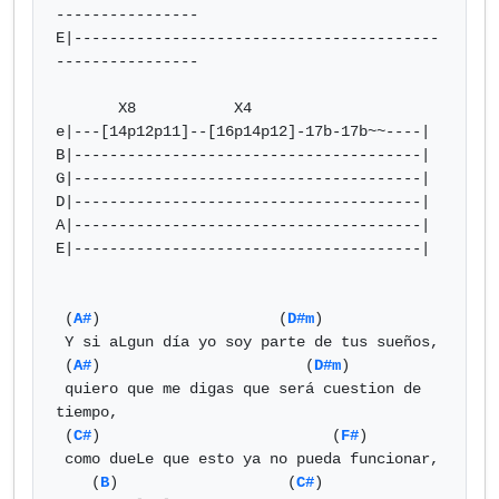
----------------

E|-----------------------------------------
----------------

       X8           X4

e|---[14p12p11]--[16p14p12]-17b-17b~~----|

B|---------------------------------------|

G|---------------------------------------|

D|---------------------------------------|

A|---------------------------------------|

E|---------------------------------------|

 (
A#
)                    (
D#m
)

 Y si aLgun día yo soy parte de tus sueños,

 (
A#
)                       (
D#m
)

 quiero que me digas que será cuestion de 
tiempo,

 (
C#
)                          (
F#
)

 como dueLe que esto ya no pueda funcionar,

    (
B
)                   (
C#
)
