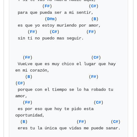
           (
F#
)               (
C#
)

 para que pueda ser a mi sentir,

            (
D#m
)              (
B
)

 es que yo estoy muriendo por amor,

     (
F#
)     (
C#
)           (
F#
)

 sin tí no puedo mas seguir.

   (
F#
)                        (
C#
)

 VueLve que es muy chico el lugar que hay 
en mi corazón,

    (
B
)                       (
F#
)         
(
C#
)

 porque con el tiempo se lo ha robado tu 
amor,

   (
F#
)                         (
C#
)

 es por eso que hoy te pido esta 
oportunidad,

  (
B
)                    (
F#
)          (
C#
)

 eres tu la única que vidas me puede sanar.
