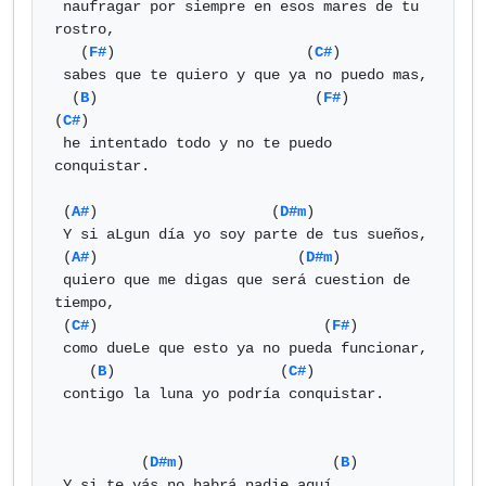
 naufragar por siempre en esos mares de tu 
rostro,

   (
F#
)                      (
C#
)

 sabes que te quiero y que ya no puedo mas,

  (
B
)                         (
F#
)          
(
C#
)

 he intentado todo y no te puedo 
conquistar.

 (
A#
)                    (
D#m
)

 Y si aLgun día yo soy parte de tus sueños,

 (
A#
)                       (
D#m
)

 quiero que me digas que será cuestion de 
tiempo,

 (
C#
)                          (
F#
)

 como dueLe que esto ya no pueda funcionar,

    (
B
)                   (
C#
)

 contigo la luna yo podría conquistar.

          (
D#m
)                 (
B
)

 Y si te vás no habrá nadie aquí,
