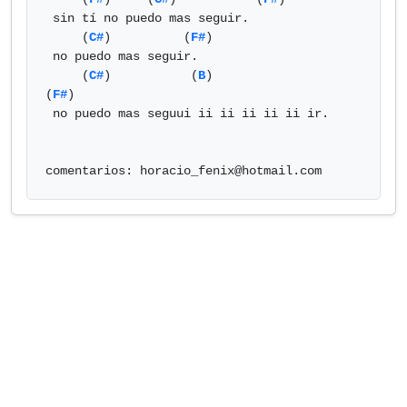
 sin tí no puedo mas seguir.

     (
C#
)          (
F#
)

 no puedo mas seguir.

     (
C#
)           (
B
)                 
(
F#
)

 no puedo mas seguui ii ii ii ii ii ir.

comentarios: 
horacio_fenix@hotmail.com