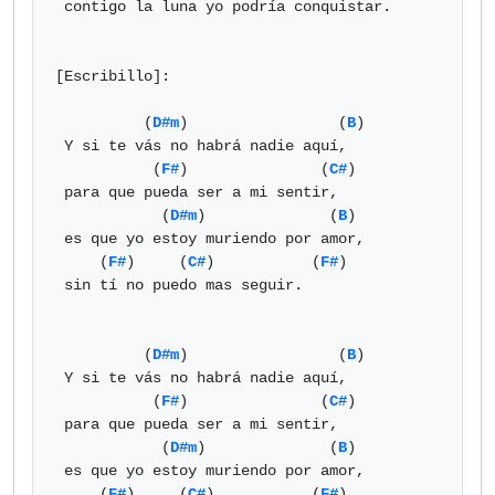
 contigo la luna yo podría conquistar.

[Escribillo]:

          (
D#m
)                 (
B
)

 Y si te vás no habrá nadie aquí,

           (
F#
)               (
C#
)

 para que pueda ser a mi sentir,

            (
D#m
)              (
B
)

 es que yo estoy muriendo por amor,

     (
F#
)     (
C#
)           (
F#
)

 sin tí no puedo mas seguir.

          (
D#m
)                 (
B
)

 Y si te vás no habrá nadie aquí,

           (
F#
)               (
C#
)

 para que pueda ser a mi sentir,

            (
D#m
)              (
B
)

 es que yo estoy muriendo por amor,

     (
F#
)     (
C#
)           (
F#
)
