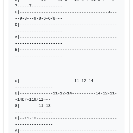
7-----7-------------

G|-------------------------------------9---
--9-8---9-8-6-6/8~--

D|-----------------------------------------
--------------------

A|-----------------------------------------
--------------------

E|-----------------------------------------
--------------------

e|-----------------------11-12-14----------
----------------

B|--------------11-12-14----------14-12-11-
-14br-119/11~--

G|--------11-13----------------------------
----------------

D|--11-13----------------------------------
----------------

A|-----------------------------------------