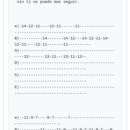
 sin tí no puedo mas seguir.

e|-14-12-11----12-11------11---------------
-------------------------------

B|----------14-------14-12---14-12-11-14-
12-11----12-11-------11----------

G|-----------------------------------------
----13-------13-11---13-11-13~-

D|-----------------------------------------
-------------------------------

A|-----------------------------------------
-------------------------------

E|-----------------------------------------
-------------------------------

e|--11-9-7----9-7------7-------------------
--------------------

B|---------11-----11-9---11-9-7-11-9-7---9-