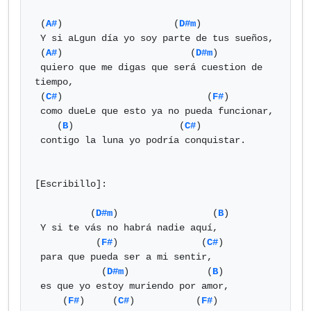
 (
A#
)                    (
D#m
)

 Y si aLgun día yo soy parte de tus sueños,

 (
A#
)                       (
D#m
)

 quiero que me digas que será cuestion de 
tiempo,

 (
C#
)                          (
F#
)

 como dueLe que esto ya no pueda funcionar,

    (
B
)                   (
C#
)

 contigo la luna yo podría conquistar.

[Escribillo]:

          (
D#m
)                 (
B
)

 Y si te vás no habrá nadie aquí,

           (
F#
)               (
C#
)

 para que pueda ser a mi sentir,

            (
D#m
)              (
B
)

 es que yo estoy muriendo por amor,

     (
F#
)     (
C#
)           (
F#
)
