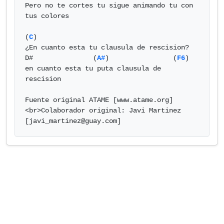
Pero no te cortes tu sigue animando tu con 
tus colores

(
C
)

¿En cuanto esta tu clausula de rescision?

D#               (
A#
)                (
F6
)

en cuanto esta tu puta clausula de 
rescision

Fuente original ATAME [www.atame.org]
<br>Colaborador original: Javi Martinez

[
javi_martinez@guay.com
]            