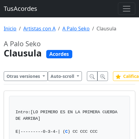
TusAcordes
Inicio
Artistas con A
A Palo Seko
Clausula
A Palo Seko
Clausula
Acordes
Otras versiones
Auto-scroll
Califica
Intro:[LO PRIMERO ES EN LA PRIMERA CUERDA 
DE ARRIBA]

E|---------0-3-4-| (
C
) CC CCC CCC
