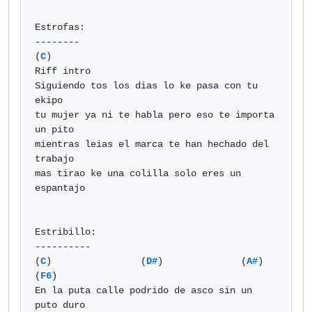
Estrofas:

--------

(
C
)                                           
Riff intro

Siguiendo tos los dias lo ke pasa con tu 
ekipo

tu mujer ya ni te habla pero eso te importa 
un pito

mientras leias el marca te han hechado del 
trabajo

mas tirao ke una colilla solo eres un 
espantajo

Estribillo:

----------

(
C
)                (
D#
)              (
A#
)             
(
F6
)

En la puta calle podrido de asco sin un 
puto duro
