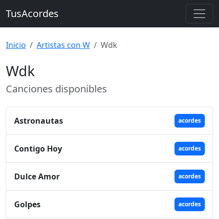
TusAcordes
Inicio
Artistas con W
Wdk
Wdk
Canciones disponibles
Astronautas
acordes
Contigo Hoy
acordes
Dulce Amor
acordes
Golpes
acordes