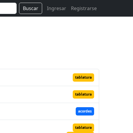
Buscar
Ingresar
Registrarse
tablatura
tablatura
acordes
tablatura