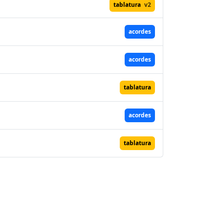
tablatura
v2
acordes
acordes
tablatura
acordes
tablatura