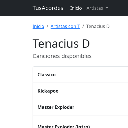
TusAcordes
Inicio
Artistas
Inicio
Artistas con T
Tenacius D
Tenacius D
Canciones disponibles
Classico
Kickapoo
Master Exploder
Master Exploder (intro)