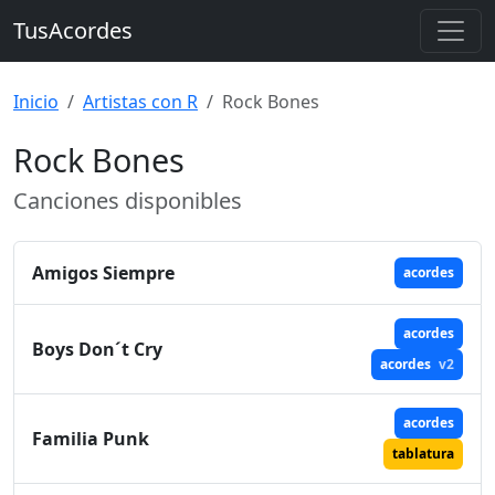
TusAcordes
Inicio
Artistas con R
Rock Bones
Rock Bones
Canciones disponibles
Amigos Siempre
acordes
acordes
Boys Don´t Cry
acordes
v2
acordes
Familia Punk
tablatura