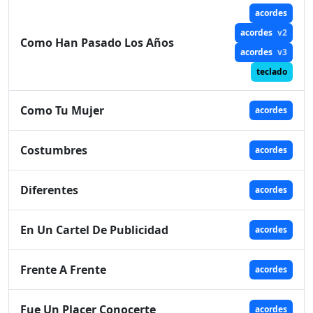
acordes
acordes
v2
Como Han Pasado Los Años
acordes
v3
teclado
Como Tu Mujer
acordes
Costumbres
acordes
Diferentes
acordes
En Un Cartel De Publicidad
acordes
Frente A Frente
acordes
Fue Un Placer Conocerte
acordes