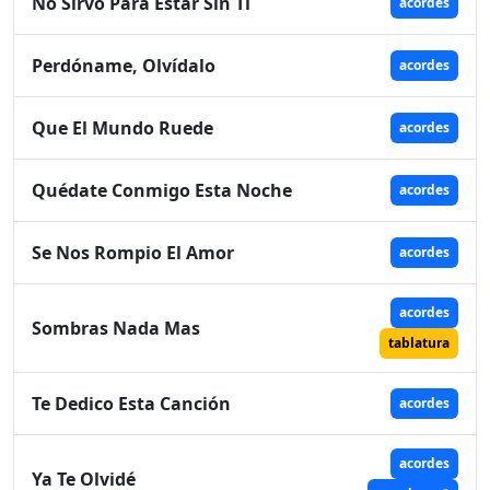
No Sirvo Para Estar Sin Ti
acordes
Perdóname, Olvídalo
acordes
Que El Mundo Ruede
acordes
Quédate Conmigo Esta Noche
acordes
Se Nos Rompio El Amor
acordes
acordes
Sombras Nada Mas
tablatura
Te Dedico Esta Canción
acordes
acordes
Ya Te Olvidé