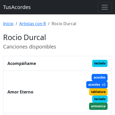
TusAcordes
Inicio
Artistas con R
Rocio Durcal
Rocio Durcal
Canciones disponibles
Acompáñame
teclado
acordes
acordes
v2
Amor Eterno
tablatura
teclado
armonica