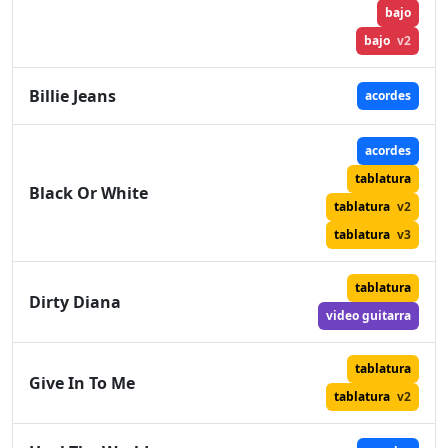
bajo
bajo
v2
Billie Jeans
acordes
acordes
tablatura
Black Or White
tablatura
v2
tablatura
v3
tablatura
Dirty Diana
video guitarra
tablatura
Give In To Me
tablatura
v2