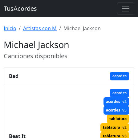
TusAcordes
Inicio
Artistas con M
Michael Jackson
Michael Jackson
Canciones disponibles
Bad
acordes
acordes
acordes
v2
acordes
v3
tablatura
tablatura
v2
Beat It
tablatura
v3