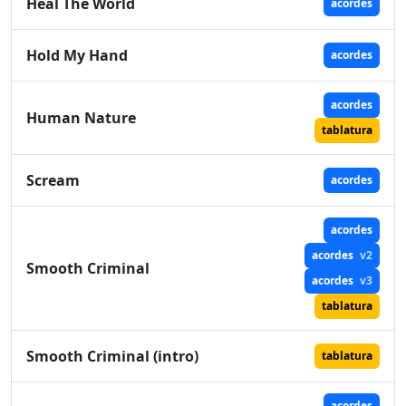
Heal The World
acordes
Hold My Hand
acordes
acordes
Human Nature
tablatura
Scream
acordes
acordes
acordes
v2
Smooth Criminal
acordes
v3
tablatura
Smooth Criminal (intro)
tablatura
acordes