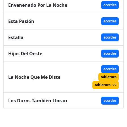
Envenenado Por La Noche
acordes
Esta Pasión
acordes
Estalla
acordes
Hijos Del Oeste
acordes
acordes
La Noche Que Me Diste
tablatura
tablatura
v2
Los Duros También Lloran
acordes