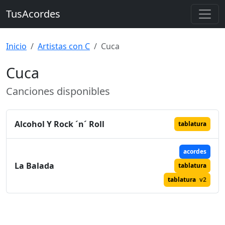
TusAcordes
Inicio
Artistas con C
Cuca
Cuca
Canciones disponibles
Alcohol Y Rock ´n´ Roll
tablatura
acordes
La Balada
tablatura
tablatura
v2