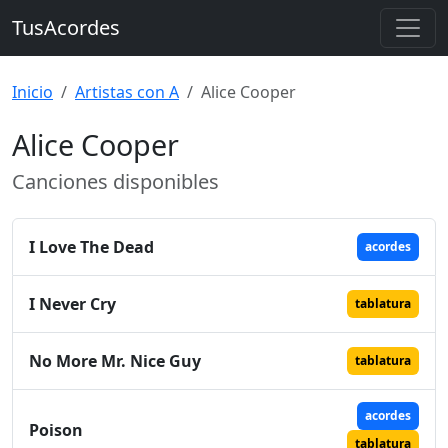
TusAcordes
Inicio
Artistas con A
Alice Cooper
Alice Cooper
Canciones disponibles
I Love The Dead
acordes
I Never Cry
tablatura
No More Mr. Nice Guy
tablatura
acordes
Poison
tablatura