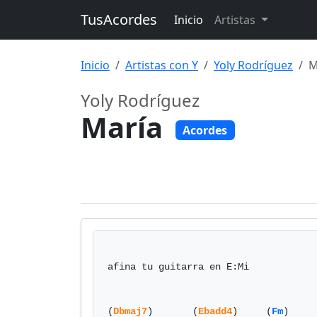
TusAcordes
Inicio
Artistas
Inicio
Artistas con Y
Yoly Rodríguez
M
Yoly Rodríguez
María
Acordes
afina tu guitarra en E:Mi

(
Dbmaj7
)       (
Ebadd4
)     (
Fm
)     