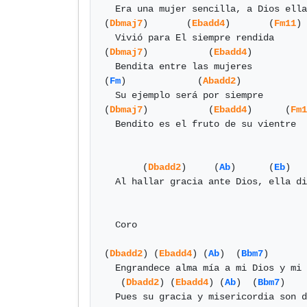
  Era una mujer sencilla, a Dios ella fue sumisa

(
Dbmaj7
)       (
Ebadd4
)       (
Fm11
) 
  Vivió para El siempre rendida

(
Dbmaj7
)           (
Ebadd4
)

  Bendita entre las mujeres

(
Fm
)             (
Abadd2
)

  Su ejemplo será por siempre

(
Dbmaj7
)           (
Ebadd4
)      (
Fm1
  Bendito es el fruto de su vientre

       (
Dbadd2
)     (
Ab
)      (
Eb
)   
  Al hallar gracia ante Dios, ella dijo en su corazón

  Coro

(
Dbadd2
) (
Ebadd4
) (
Ab
)  (
Bbm7
)       
  Engrandece alma mía a mi Dios y mi salvador

   (
Dbadd2
) (
Ebadd4
) (
Ab
)  (
Bbm7
)    
  Pues su gracia y misericordia son de generación
