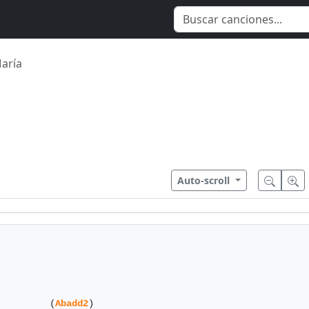
aría
Auto-scroll
         (
Abadd2
)
