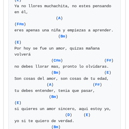
(
E
)

Ya no llores muchachita, no estes pensando 
en él,

                  (
A
)                  
(
F#m
)

eres apenas una niña y empiezas a aprender.

                   (
Bm
)                       
(
E
)

Por hoy se fue un amor, quizas mañana 
volverá

                (
C#m
)                  (
F#
)

no debes llorar mas, pronto lo olvidaras.

                (
Bm
)                   (
E
)

Son cosas del amor, son cosas de tu edad,

              (
A
)                 (
F#
)

tu debes entender, tenia que pasar,

               (
Bm
)                       
(
E
)

si quieres un amor sincero, aqui estoy yo,

                      (
D
)     (
E
)

yo si te quiero de verdad.

                (
Bm
)                                   