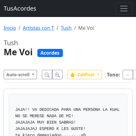
TusAcordes
Inicio
Artistas con T
Tush
Me Voi
Tush
Me Voi
Acordes
Tono:
Auto-scroll
Calificar
JAJA!! VA DEDICADA PARA UNA PERSONA LA KUAL 
NO SE MERESE NADA DE MI!

JAJAJAJA MUY BIEN SABRAS!

JAJAJAJAJ ESPERO K LES GUSTE!

te kiero demasiadoo........xD
