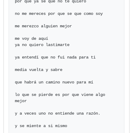
por que ya se que no te quiero

no me mereces por que se que como soy

me merezco alguien mejor

me voy de aquí

ya no quiero lastimarte

ya entendí que no fui nada para ti

media vuelta y sabre

que habrá un camino nuevo para mí

lo que se pierde es por que viene algo 
mejor

y a veces uno no entiende una razón.

y se miente a si mismo
