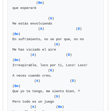
            (
Bm
)

que esperaré

                  (
G
)

Me estás envolviendo

             (
A
)                (
D
)        
(
Bm
)

En sufrimiento, no se por que, no no

                     (
G
)

Me has viciado el aire

         (
A
)               (
D
)            
(
Bm
)

Irrespirable, loco por ti, Loco! Loco!

                  (
G
)

A veces cuando creo,

           (
A
)               (
D
)        
(
Bm
)

Que yo te tengo, me siento bien, ?

                     (
G
)

Pero todo es un juego

         (
A
)          (
Bm
)
