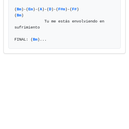
(
Bm
)-(
Em
)-(
A
)-(
D
)-(
F#m
)-(
F#
)                                  
(
Bm
)

             Tu me estás envolviendo en 
sufrimiento

FINAL: (
Bm
)...            