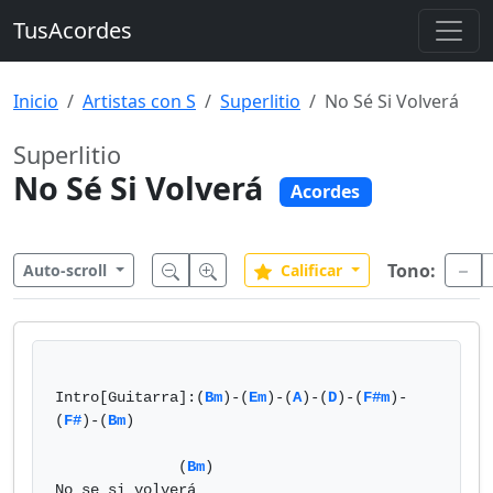
TusAcordes
Inicio
Artistas con S
Superlitio
No Sé Si Volverá
Superlitio
No Sé Si Volverá
Acordes
Tono:
Auto-scroll
Calificar
Intro[Guitarra]:(
Bm
)-(
Em
)-(
A
)-(
D
)-(
F#m
)-
(
F#
)-(
Bm
)

              (
Bm
)

No se si volverá
