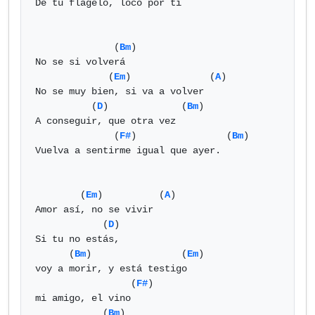
De tu flagelo, loco por ti

              (
Bm
)

No se si volverá

             (
Em
)              (
A
) 

No se muy bien, si va a volver

          (
D
)             (
Bm
)

A conseguir, que otra vez

              (
F#
)                (
Bm
)

Vuelva a sentirme igual que ayer.

        (
Em
)          (
A
) 

Amor así, no se vivir

            (
D
)

Si tu no estás,

      (
Bm
)                (
Em
)

voy a morir, y está testigo

                 (
F#
)

mi amigo, el vino

            (
Bm
)
