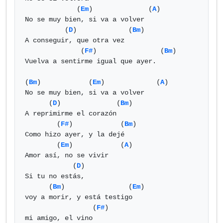
             (
Em
)              (
A
) 

No se muy bien, si va a volver

          (
D
)             (
Bm
)

A conseguir, que otra vez

              (
F#
)                (
Bm
)

Vuelva a sentirme igual que ayer.

(
Bm
)            (
Em
)             (
A
) 

No se muy bien, si va a volver

      (
D
)              (
Bm
)

A reprimirme el corazón

        (
F#
)            (
Bm
)

Como hizo ayer, y la dejé

        (
Em
)            (
A
) 

Amor así, no se vivir

            (
D
)

Si tu no estás,

      (
Bm
)                (
Em
)

voy a morir, y está testigo

                 (
F#
)

mi amigo, el vino
