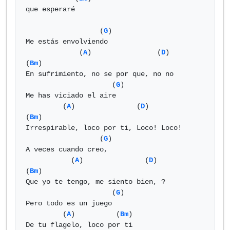
que esperaré

                  (
G
)

Me estás envolviendo

             (
A
)                (
D
)        
(
Bm
)

En sufrimiento, no se por que, no no

                     (
G
)

Me has viciado el aire

         (
A
)               (
D
)            
(
Bm
)

Irrespirable, loco por ti, Loco! Loco!

                  (
G
)

A veces cuando creo,

           (
A
)               (
D
)        
(
Bm
)

Que yo te tengo, me siento bien, ?

                     (
G
)

Pero todo es un juego

         (
A
)          (
Bm
)

De tu flagelo, loco por ti
